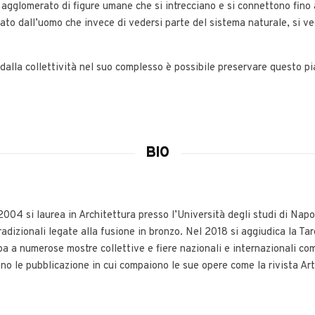
agglomerato di figure umane che si intrecciano e si connettono fino a
to dall’uomo che invece di vedersi parte del sistema naturale, si v
lla collettività nel suo complesso è possibile preservare questo pia
BIO
004 si laurea in Architettura presso l’Università degli studi di Napoli
adizionali legate alla fusione in bronzo. Nel 2018 si aggiudica la Ta
pa a numerose mostre collettive e fiere nazionali e internazionali c
ono le pubblicazione in cui compaiono le sue opere come la rivista A