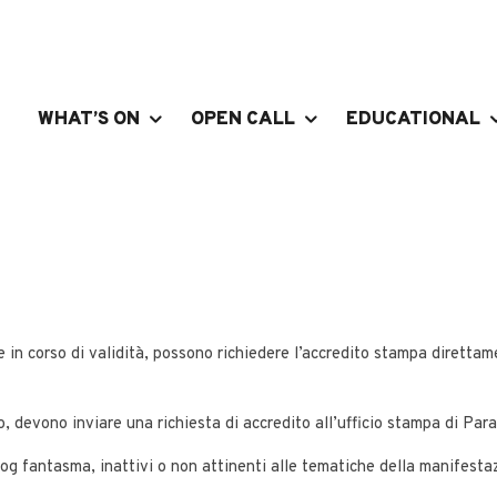
WHAT’S ON
OPEN CALL
EDUCATIONAL
ale in corso di validità, possono richiedere l’accredito stampa direttame
o, devono inviare una richiesta di accredito all’ufficio stampa di Para
g fantasma, inattivi o non attinenti alle tematiche della manifesta