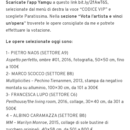
Scaricate l’app Yamgu
a questo link
bit.ly/2fAwT6S
,
selezionate dal menù di destra la voce “CODICE VIP” e
scegliete Paratissima. Nella
sezione “Vota l’artista e vinci
un’opera”
troverete le opere consigliate da me e potrete
effettuare la votazione.
Le opere selezionate oggi sono:
1- PIETRO NAOS (SETTORE A9)
Aspetto perfetto
, ombre #01, 2016, fotografia, 50×50 cm, fino
a 100€
2- MARCO SCOCCO (SETTORE B8)
Multiplicities – Pechino Tienanmen
, 2013, stampa da negativo
montata su alluminio, 100×30 cm, da 101 a 300€
3- FRANCESCA LUPO (SETTORE C6)
Penthouse/the living room
, 2016, collage, 30×40 cm, da 301 a
500€
4 – ALBINO CARAMAZZA (SETTORE B8)
MM – Marilyn Monroe
, 2015, collage di sole bustine di
zucchero originali, 40×58 cm, da 501 a 800 €