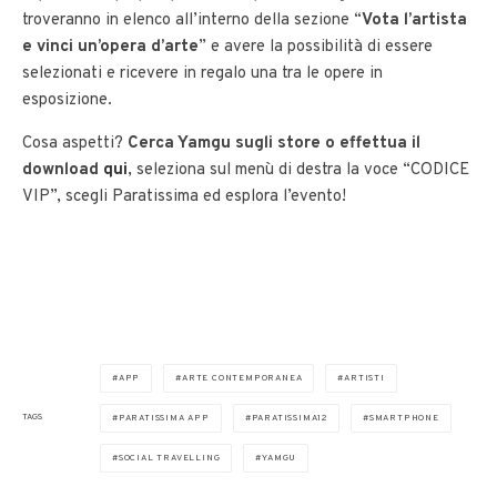
troveranno in elenco all’interno della sezione “
Vota l’artista
e vinci un’opera d’arte
” e avere la possibilità di essere
selezionati e ricevere in regalo una tra le opere in
esposizione.
Cosa aspetti?
Cerca Yamgu sugli store o effettua il
download
qui
, seleziona sul menù di destra la voce “CODICE
VIP”, scegli Paratissima ed esplora l’evento!
APP
ARTE CONTEMPORANEA
ARTISTI
TAGS
PARATISSIMA APP
PARATISSIMA12
SMARTPHONE
SOCIAL TRAVELLING
YAMGU