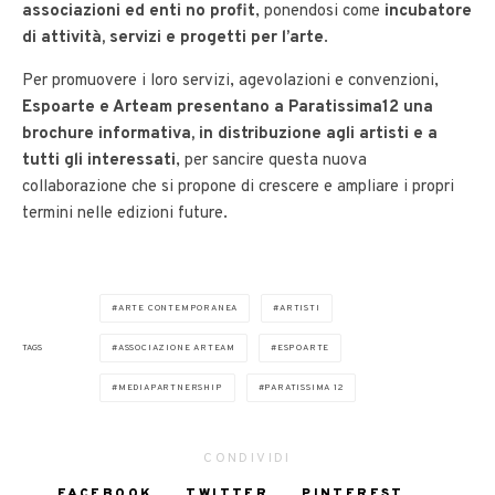
associazioni ed enti no profit
, ponendosi come
incubatore
di attività, servizi e progetti per l’arte
.
Per promuovere i loro servizi, agevolazioni e convenzioni,
Espoarte e Arteam presentano a Paratissima12 una
brochure informativa, in distribuzione agli artisti e a
tutti gli interessati
, per sancire questa nuova
collaborazione che si propone di crescere e ampliare i propri
termini nelle edizioni future.
ARTE CONTEMPORANEA
ARTISTI
TAGS
ASSOCIAZIONE ARTEAM
ESPOARTE
MEDIAPARTNERSHIP
PARATISSIMA 12
CONDIVIDI
FACEBOOK
TWITTER
PINTEREST