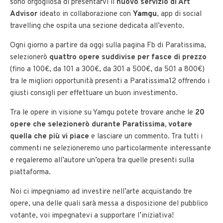
sono orgogliosa di presentarvi il
nuovo servizio di Art
Advisor
ideato in collaborazione con
Yamgu
, app di social
travelling che ospita una sezione dedicata all’evento.
Ogni giorno a partire da oggi sulla pagina Fb di Paratissima,
selezionerò
quattro opere suddivise per fasce di prezzo
(fino a 100€, da 101 a 300€, da 301 a 500€, da 501 a 800€)
tra le migliori opportunità presenti a Paratissima12 offrendo i
giusti consigli per effettuare un buon investimento.
Tra le opere in visione su Yamgu potete trovare anche le
20
opere che selezionerò durante Paratissima,
votare
quella che più vi piace
e lasciare un commento. Tra tutti i
commenti ne selezioneremo uno particolarmente interessante
e regaleremo all’autore un’opera tra quelle presenti sulla
piattaforma.
Noi ci impegniamo ad investire nell’arte acquistando tre
opere, una delle quali sarà messa a disposizione del pubblico
votante, voi impegnatevi a supportare l’iniziativa!