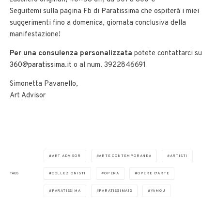
Seguitemi sulla pagina Fb di Paratissima che ospiterà i miei
suggerimenti fino a domenica, giornata conclusiva della
manifestazione!
Per una consulenza personalizzata
potete contattarci su
360@paratissima.it
o al num. 3922846691
Simonetta Pavanello,
Art Advisor
ART ADVISOR
ARTE CONTEMPORANEA
ARTISTI
TAGS
COLLEZIONISTI
OPERA
OPERE D'ARTE
PARATISSIMA
PARATISSIMA12
YAMGU