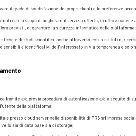
levare il grado di soddisfazione dei propri clienti e le preferenze accor
utenti con lo scopo di migliorare il servizio offerto, di offrire nuovi e 
llora previsti, di garantire la sicurezza informatica della piattaforma;
istiche e di studi scientifici, anche attraverso enti o istituti di rice
 sensibili e identificativi dell’interessato in via temporanea e solo s
tamento
ica tramite e/o previa procedura di autenticazione e/o a seguito di s
l’utente della piattaforma;
itale presso cloud server nella disponibilità di PRS srl impresa social
ivello sia di data base sia di storage;