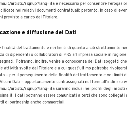
ima.it/artists/signup?lang=ita
è necessario per consentire l’erogazion
cificate nei relativi documenti contrattuali; pertanto, in caso di even
i previste a carico del Titolare.
azione e diffusione dei Dati
 finalità del trattamento e nei limiti di quanto a ciò strettamente ne
a di dipendenti o collaboratori di PRS srl impresa sociale in ragione 
segnati. Potranno, inoltre, venire a conoscenza dei Dati soggetti ch
e attività svolte dal Titolare e a cui quest’ultimo potrebbe rivolgers
to – per il perseguimento delle finalità del trattamento e nei limiti d
Alcuni Dati – opportunamente contrassegnati nel form all’indirizzo
w
ima.it/artists/signup?lang=ita
saranno inclusi nei profili degli artist
ima.it. I dati potranno essere comunicati a terzi che sono collegati a
ordi di partneship anche commerciali.