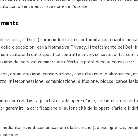
uto con o senza autorizzazione dell’utente.
tamento
 (di seguito, i “Dati”) saranno trattati in conformità con quanto indic
 delle disposizioni della Normativa Privacy. Il trattamento dei Dati ha
oni scaturenti dallo specifico contratto di servizi sottoscritto con i c
azione del servizio commerciale offerto, e potrà dunque consistere:
zione, organizzazione, conservazione, consultazione, elaborazione, mo
lizzo, interconnessione, comunicazione, diffusione, blocco, cancellazi
ormazioni relative agli artisti e alle opere d’arte, anche in riferimen
r garantire la certificazione di autenticità delle opere d’arte e il dir
 mediante invio di comunicazioni elettroniche (ad esempio fax, email
a sociale;