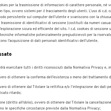
kies per la trasmissione di informazioni di carattere personale, né ve
un tipo, ovvero sistemi per il tracciamento degli utenti. L’uso di c.d. 
do persistente sul computer dell’utente e svaniscono con la chiusu
 trasmissione di identificativi di sessione (costituiti da numeri casua
esplorazione sicura ed efficiente del sito. I c.d. cookies di sessione u
e tecniche informatiche potenzialmente pregiudizievoli per la riserva
ono l’acquisizione di dati personali identificativi dell’utente.
essato
rà esercitare tutti i diritti riconosciuti dalla Normativa Privacy e, in
ovvero di ottenere la conferma dell’esistenza o meno del trattamento d
ovvero di ottenere dal Titolare la rettifica e/o l’integrazione dei dati p
icato ritardo;
zione (diritto all’oblio), ovvero di ottenere dal Titolare la cancellazion
ano le specifiche circostanze previste dalla Normativa Privacy;