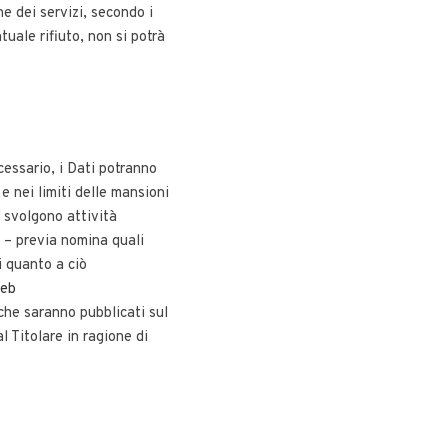
e dei servizi, secondo i
tuale rifiuto, non si potrà
cessario, i Dati potranno
e nei limiti delle mansioni
e svolgono attività
i – previa nomina quali
i quanto a ciò
eb
i che saranno pubblicati sul
l Titolare in ragione di