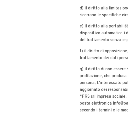
d) il diritto alla limitaz
ricorrano le specifiche ci
e) il diritto alla portabil
dispositivo automatico i da
del trattamento senza imp
f) il diritto di opposizio
trattamento dei dati perso
g) il diritto di non esse
profilazione, che produca 
persona; L’interessato pot
aggiornato dei responsabi
“PRS srl impresa sociale, 
posta elettronica
info@pa
secondo i termini e le mo