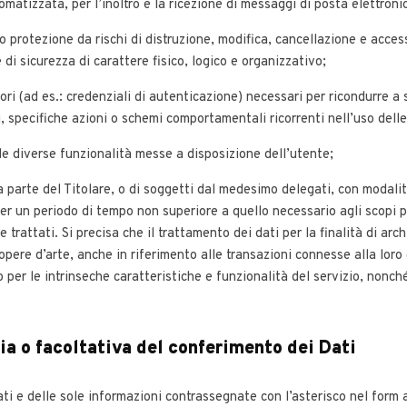
omatizzata, per l’inoltro e la ricezione di messaggi di posta elettroni
loro protezione da rischi di distruzione, modifica, cancellazione e acces
 di sicurezza di carattere fisico, logico e organizzativo;
atori (ad es.: credenziali di autenticazione) necessari per ricondurre a
li, specifiche azioni o schemi comportamentali ricorrenti nell’uso delle
lle diverse funzionalità messe a disposizione dell’utente;
a parte del Titolare, o di soggetti dal medesimo delegati, con modali
r un periodo di tempo non superiore a quello necessario agli scopi pe
trattati. Si precisa che il trattamento dei dati per la finalità di arc
le opere d’arte, anche in riferimento alle transazioni connesse alla lor
per le intrinseche caratteristiche e funzionalità del servizio, nonch
ia o facoltativa del conferimento dei Dati
ati e delle sole informazioni contrassegnate con l’asterisco nel form a