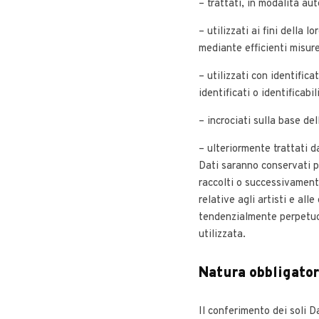
– trattati, in modalità aut
– utilizzati ai fini della 
mediante efficienti misure
– utilizzati con identific
identificati o identificabi
– incrociati sulla base de
– ulteriormente trattati d
Dati saranno conservati pe
raccolti o successivamente 
relative agli artisti e al
tendenzialmente perpetuo 
utilizzata.
Natura obbligator
Il conferimento dei soli D