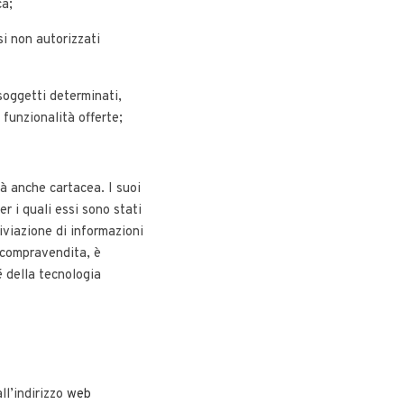
ca;
si non autorizzati
 soggetti determinati,
 funzionalità offerte;
tà anche cartacea. I suoi
r i quali essi sono stati
hiviazione di informazioni
o compravendita, è
é della tecnologia
ll’indirizzo
web