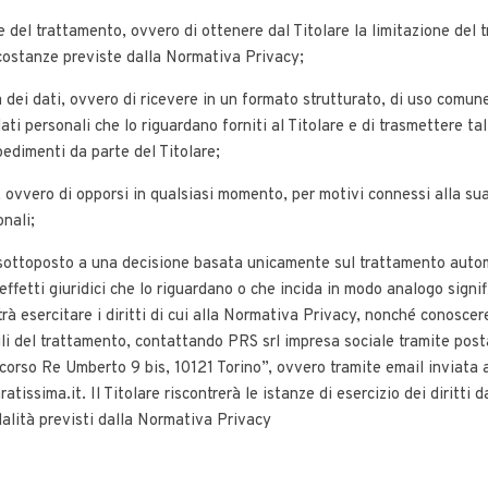
ione del trattamento, ovvero di ottenere dal Titolare la limitazione del
rcostanze previste dalla Normativa Privacy;
ità dei dati, ovvero di ricevere in un formato strutturato, di uso comun
ti personali che lo riguardano forniti al Titolare e di trasmettere tali
edimenti da parte del Titolare;
ne, ovvero di opporsi in qualsiasi momento, per motivi connessi alla sua
nali;
re sottoposto a una decisione basata unicamente sul trattamento aut
effetti giuridici che lo riguardano o che incida in modo analogo signi
rà esercitare i diritti di cui alla Normativa Privacy, nonché conoscer
li del trattamento, contattando PRS srl impresa sociale tramite posta
corso Re Umberto 9 bis, 10121 Torino”, ovvero tramite email inviata a
ratissima.it
. Il Titolare riscontrerà le istanze di esercizio dei diritti 
dalità previsti dalla Normativa Privacy