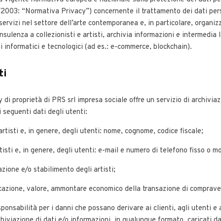
2003: “Normativa Privacy”) concernente il trattamento dei dati pers
 servizi nel settore dell’arte contemporanea e, in particolare, organi
nsulenza a collezionisti e artisti, archivia informazioni e intermedia
 informatici e tecnologici (ad es.: e-commerce, blockchain).
ti
 di proprietà di PRS srl impresa sociale offre un servizio di archivi
 seguenti dati degli utenti:
 artisti e, in genere, degli utenti: nome, cognome, codice fiscale;
tisti e, in genere, degli utenti: e-mail e numero di telefono fisso o mo
azione e/o stabilimento degli artisti;
locazione, valore, ammontare economico della transazione di compraven
sponsabilità per i danni che possano derivare ai clienti, agli utenti e a
chiviazione di dati e/o informazioni, in qualunque formato, caricati da