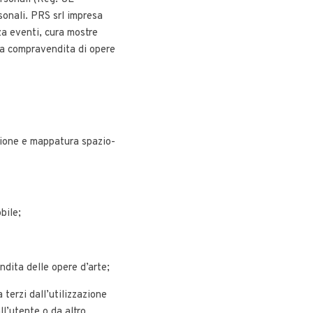
onali. PRS srl impresa
zza eventi, cura mostre
 la compravendita di opere
azione e mappatura spazio-
bile;
dita delle opere d’arte;
 terzi dall’utilizzazione
ll’utente o da altro