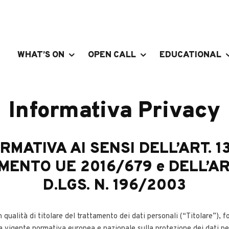
WHAT’S ON
OPEN CALL
EDUCATIONAL
Informativa Privacy
RMATIVA AI SENSI DELL’ART. 1
ENTO UE 2016/679 e DELL’ART
D.LGS. N. 196/2003
 qualità di titolare del trattamento dei dati personali (“Titolare”), f
lla vigente normativa europea e nazionale sulla protezione dei dati p