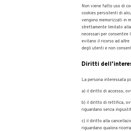
Non viene fatto uso di coo
cookies persistenti di alc
vengono memorizzati in mo
strettamente limitato alla
necessari per consentire l’
evitano il ricorso ad altr
degli utenti e non consent
Diritti dell’inter
La persona interessata pot
a) il diritto di accesso, 
b) il diritto di rettifica, 
riguardano senza ingiustif
c) il diritto alla cancella
riguardano qualora ricorr