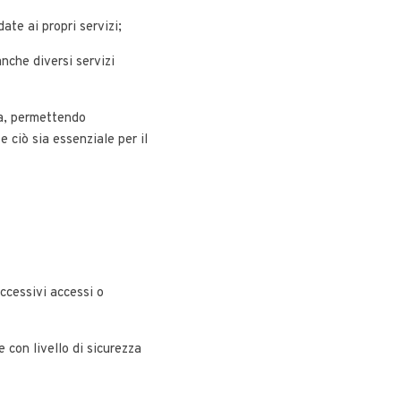
date ai propri servizi;
anche diversi servizi
rca, permettendo
e ciò sia essenziale per il
uccessivi accessi o
e con livello di sicurezza