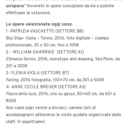
un’opera”
troverete le opere consigliate da me e potrete
effettuare la votazione.
Le opere selezionate oggi sono:
1 -PATRIZIA VASCHETTO (SETTORE B8)
Bus Stop
– Italia – Torino, 2016, foto digitale – stampa
professionale, 35 x 50 cm, fino a 100€
2 – WILLIAM GHARRAIE (SETTORE A1)
Etimasia Series
, 2016, monotype and drawing, 56x76cm, da
201 a 300€
3- YLENIA VIOLA (SETTORE B7)
Falling
, 2016 fotografia, 100×70 cm, da 301 a 500€
4- ANNE CECILE BREUER (SETTORE A3)
Paura della luce
, 2016, olio su gesso, 80×65 cm, da 601 a
800€
Non siate pigri venite a trovarci, saremo lieti di
accompagnarvi attraverso le visite guidate organizzate dallo
staff. Vi aspettiamo!