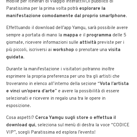
mobile per itinerari di viaggio interattivi,il pubblico di
Paratissima per la prima volta potrà
esplorare la
manifestazione comodamente dal proprio smartphone
.
Effettuando il download dell’app Yamgu, sarà possibile avere
sempre a portata di mano la
mappa
e il
programma
delle 5
giornate, ricevere informazioni sulle
attività
previste per i
più piccoli, iscriversi ai
workshop
o prenotare una
visita
guidata
.
Durante la manifestazione i visitatori potranno inoltre
esprimere la propria preferenza per uno tra gli artisti che
troveranno in elenco all’interno della sezione “
Vota l’artista
e vinci un’opera d’arte
” e avere la possibilità di essere
selezionati e ricevere in regalo una tra le opere in
esposizione.
Cosa aspetti?
Cerca Yamgu sugli store o effettua il
download
qui
, seleziona sul menù di destra la voce “CODICE
VIP”, scegli Paratissima ed esplora l’evento!