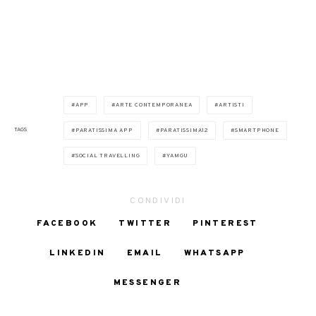
APP
ARTE CONTEMPORANEA
ARTISTI
TAGS
PARATISSIMA APP
PARATISSIMA12
SMARTPHONE
SOCIAL TRAVELLING
YAMGU
CONDIVIDI
FACEBOOK
TWITTER
PINTEREST
LINKEDIN
EMAIL
WHATSAPP
MESSENGER