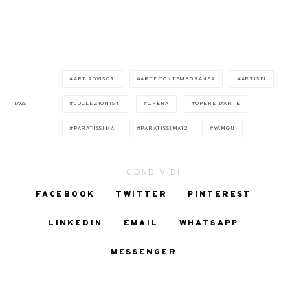
ART ADVISOR
ARTE CONTEMPORANEA
ARTISTI
TAGS
COLLEZIONISTI
OPERA
OPERE D'ARTE
PARATISSIMA
PARATISSIMA12
YAMGU
CONDIVIDI
FACEBOOK
TWITTER
PINTEREST
LINKEDIN
EMAIL
WHATSAPP
MESSENGER