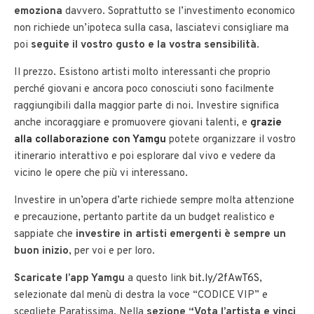
emoziona
davvero. Soprattutto se l’investimento economico
non richiede un’ipoteca sulla casa, lasciatevi consigliare ma
poi
seguite il vostro gusto e la vostra sensibilità
.
Il prezzo. Esistono artisti molto interessanti che proprio
perché giovani e ancora poco conosciuti sono facilmente
raggiungibili dalla maggior parte di noi. Investire significa
anche incoraggiare e promuovere giovani talenti, e
grazie
alla collaborazione con Yamgu
potete organizzare il vostro
itinerario interattivo e poi esplorare dal vivo e vedere da
vicino le opere che più vi interessano.
Investire in un’opera d’arte richiede sempre molta attenzione
e precauzione, pertanto partite da un budget realistico e
sappiate che
investire in artisti emergenti è sempre un
buon inizio
, per voi e per loro.
Scaricate l’app Yamgu
a questo link
bit.ly/2fAwT6S
,
selezionate dal menù di destra la voce “CODICE VIP” e
scegliete Paratissima. Nella
sezione “Vota l’artista e vinci