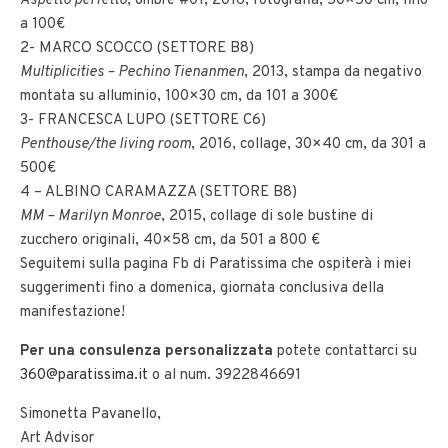
Aspetto perfetto
, ombre #01, 2016, fotografia, 50×50 cm, fino
a 100€
2- MARCO SCOCCO (SETTORE B8)
Multiplicities – Pechino Tienanmen
, 2013, stampa da negativo
montata su alluminio, 100×30 cm, da 101 a 300€
3- FRANCESCA LUPO (SETTORE C6)
Penthouse/the living room
, 2016, collage, 30×40 cm, da 301 a
500€
4 – ALBINO CARAMAZZA (SETTORE B8)
MM – Marilyn Monroe
, 2015, collage di sole bustine di
zucchero originali, 40×58 cm, da 501 a 800 €
Seguitemi sulla pagina Fb di Paratissima che ospiterà i miei
suggerimenti fino a domenica, giornata conclusiva della
manifestazione!
Per una consulenza personalizzata
potete contattarci su
360@paratissima.it
o al num. 3922846691
Simonetta Pavanello,
Art Advisor