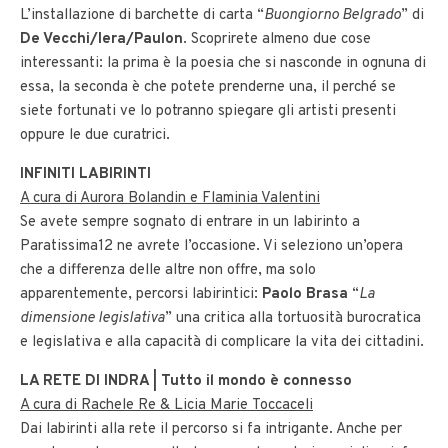
L’installazione di barchette di carta “
Buongiorno Belgrado
” di
De Vecchi/Iera/Paulon
. Scoprirete almeno due cose
interessanti: la prima è la poesia che si nasconde in ognuna di
essa, la seconda è che potete prenderne una, il perché se
siete fortunati ve lo potranno spiegare gli artisti presenti
oppure le due curatrici.
INFINITI LABIRINTI
A cura di Aurora Bolandin e Flaminia Valentini
Se avete sempre sognato di entrare in un labirinto a
Paratissima12 ne avrete l’occasione. Vi seleziono un’opera
che a differenza delle altre non offre, ma solo
apparentemente, percorsi labirintici:
Paolo Brasa
“
La
dimensione legislativa
” una critica alla tortuosità burocratica
e legislativa e alla capacità di complicare la vita dei cittadini.
LA RETE DI INDRA | Tutto il mondo è connesso
A cura di Rachele Re & Licia Marie Toccaceli
Dai labirinti alla rete il percorso si fa intrigante. Anche per