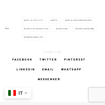
ART IN THE CITY
ARTE
ARTE CONTEMPORANEA
TAGS
CIRCUITO ESPOSITIVO
LOCATION
PARATISSIMA360
PROGRAMMA OFF
CONDIVIDI
FACEBOOK
TWITTER
PINTEREST
LINKEDIN
EMAIL
WHATSAPP
MESSENGER
IT