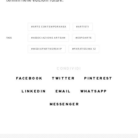
termini nelle edizioni future.
ARTE CONTEMPORANEA
ARTISTI
TAGS
ASSOCIAZIONE ARTEAM
ESPOARTE
MEDIAPARTNERSHIP
PARATISSIMA 12
CONDIVIDI
FACEBOOK
TWITTER
PINTEREST
LINKEDIN
EMAIL
WHATSAPP
MESSENGER