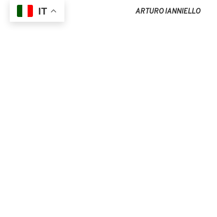
IT
ARTURO IANNIELLO
Tutte le opere sono state r
Partner
Flying Tiger
e
Tonk
Ricerca sul Cancro.
SCOPRI TU