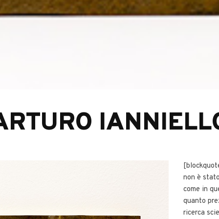
ARTURO IANNIELL
[blockquot
non è stato
come in qu
quanto prez
ricerca sci