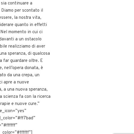
 sia continuare a
 Diamo per scontato il
ssere, la nostra vita,
derare quanto in effetti
. Nel momento in cui ci
davanti a un ostacolo
ile realizziamo di aver
 una speranza, di qualcosa
a far guardare oltre. E
e, nell’opera donata, è
ato da una crepa, un
ci apre a nuove
à, a una nuova speranza,
a scienza fa con la ricerca
rapie e nuove cure.”
e_icon=”yes”
d_color=”#ff7bad”
”#ffffff”
_color=”#ffffff”]