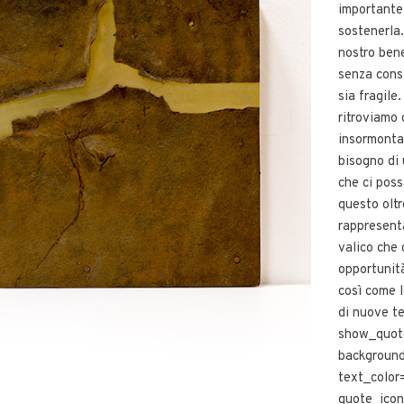
importante
sostenerla.
nostro bene
senza consi
sia fragile
ritroviamo 
insormontab
bisogno di
che ci poss
questo oltr
rappresent
valico che 
opportunit
così come l
di nuove te
show_quot
backgroun
text_color=
quote_icon