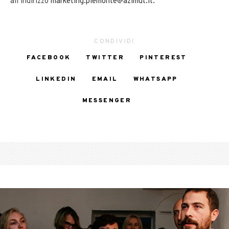
all’indirizzo
marketing.piemonte@azimut.it
.
CONDIVIDI
FACEBOOK
TWITTER
PINTEREST
LINKEDIN
EMAIL
WHATSAPP
MESSENGER