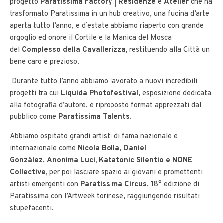
progetto
Paratissima Factory | Residenze
e
Atelier
che ha
trasformato Paratissima in un hub creativo, una fucina d’arte
aperta tutto l’anno, e d’estate abbiamo riaperto con grande
orgoglio ed onore il Cortile e la Manica del Mosca
del
Complesso della Cavallerizza,
restituendo alla Città un
bene caro e prezioso.
Durante tutto l’anno abbiamo lavorato a nuovi incredibili
progetti tra cui
Liquida Photofestival
, esposizione dedicata
alla fotografia d’autore, e riproposto format apprezzati dal
pubblico come
Paratissima Talents.
Abbiamo ospitato grandi artisti di fama nazionale e
internazionale come
Nicola Bolla
,
Daniel
Gonzàlez
,
Anonima Luci,
Katatonic Silentio e NONE
Collective,
per poi lasciare spazio ai giovani e promettenti
artisti emergenti con
Paratissima Circus
, 18° edizione di
Paratissima con l’Artweek torinese, raggiungendo risultati
stupefacenti.