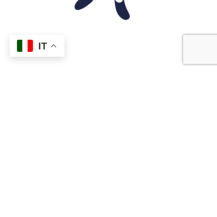
IT
CANDIDATURE APERTE FINO AL 6
SETTEMBRE
RIVOLTA A RAGAZZI E RAGAZZE UNDER 35
PER INFO INVIA UNA MAIL A
APPLICATIONPARATISSIMA@GMAIL.COM