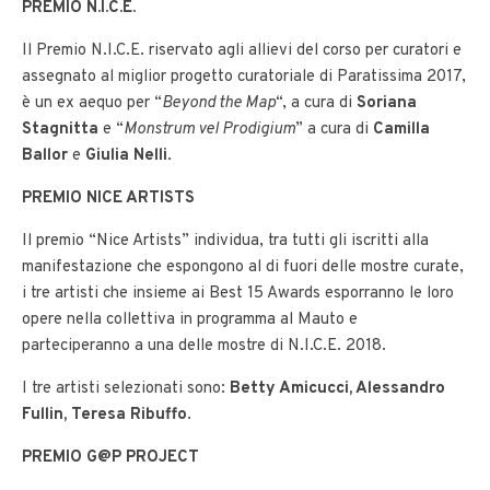
PREMIO N.I.C.E.
Il Premio N.I.C.E. riservato agli allievi del corso per curatori e
assegnato al miglior progetto curatoriale di Paratissima 2017,
è un ex aequo per “
Beyond the Map
“, a cura di
Soriana
Stagnitta
e “
Monstrum vel Prodigium
” a cura di
Camilla
Ballor
e
Giulia Nelli
.
PREMIO NICE ARTISTS
Il premio “Nice Artists” individua, tra tutti gli iscritti alla
manifestazione che espongono al di fuori delle mostre curate,
i tre artisti che insieme ai Best 15 Awards esporranno le loro
opere nella collettiva in programma al Mauto e
parteciperanno a una delle mostre di N.I.C.E. 2018.
I tre artisti selezionati sono:
Betty Amicucci, Alessandro
Fullin, Teresa Ribuffo
.
PREMIO G@P PROJECT