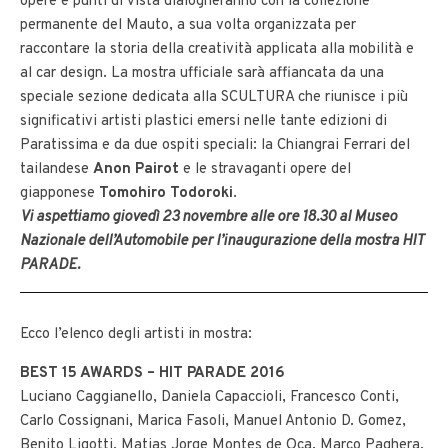
opere e punti di vista dialogheranno con la collezione
permanente del Mauto, a sua volta organizzata per
raccontare la storia della creatività applicata alla mobilità e
al car design. La mostra ufficiale sarà affiancata da una
speciale sezione dedicata alla SCULTURA che riunisce i più
significativi artisti plastici emersi nelle tante edizioni di
Paratissima e da due ospiti speciali: la Chiangrai Ferrari del
tailandese
Anon Pairot
e le stravaganti opere del
giapponese
Tomohiro Todoroki
.
Vi aspettiamo giovedì 23 novembre alle ore 18.30 al Museo
Nazionale dell’Automobile per l’inaugurazione della mostra HIT
PARADE.
Ecco l’elenco degli artisti in mostra:
BEST 15 AWARDS – HIT PARADE 2016
Luciano Caggianello, Daniela Capaccioli, Francesco Conti,
Carlo Cossignani, Marica Fasoli, Manuel Antonio D. Gomez,
Benito Ligotti, Matias Jorge Montes de Oca, Marco Paghera,