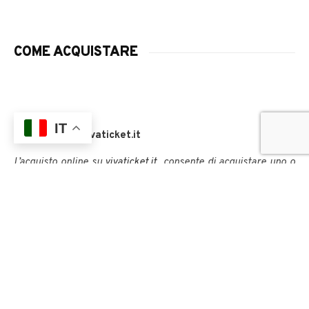
COME ACQUISTARE
IT
Acquisto
su
vivaticket.it
L’acquisto online su
vivaticket.it
consente di acquistare uno o
più biglietti scegliendo in anticipo giorno e slot orario di
preferenza (fino ad esaurimento della capienza) e di poter
accedere all’area espositiva
SENZA
tempi di attesa. I prezzi
su vivaticket.it comprendono i diritti di
prevendita e
commissioni di servizio. Su
Vivaticket.it
è possibile pagare
con Carta di Credito, Satispay, Mybank
Acquisto presso il
ticket office
dell ’ARTiglieria