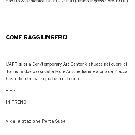
Sabato & Domenica 10.00 – 20.00 (ultimo ingresso ore 19.00)
COME RAGGIUNGERCI
L’
ARTiglieria Con/temporary Art Center
è situata nel cuore di
Torino, a due passi dalla Mole Antonelliana e a uno da Piazza
Castello: i tre passi più belli di Torino.
– – –
IN TRENO:
>
dalla stazione Porta Susa