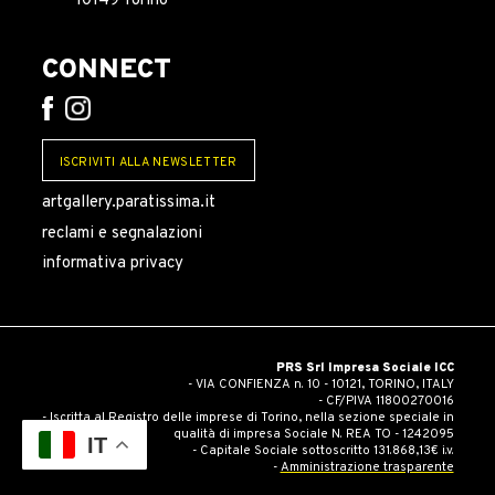
10149 Torino
CONNECT
ISCRIVITI ALLA NEWSLETTER
artgallery.paratissima.it
reclami e segnalazioni
informativa privacy
PRS Srl Impresa Sociale ICC
- VIA CONFIENZA n. 10 - 10121, TORINO, ITALY
- CF/PIVA 11800270016
- Iscritta al Registro delle imprese di Torino, nella sezione speciale in
qualità di impresa Sociale N. REA TO - 1242095
IT
- Capitale Sociale sottoscritto 131.868,13€ i.v.
-
Amministrazione trasparente