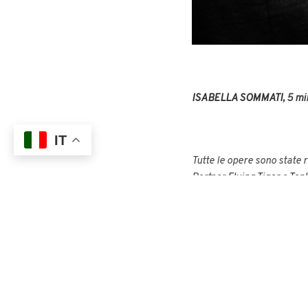
ISABELLA SOMMATI
, 5 mi
IT
Tutte le opere sono state r
Partner
Flying Tiger
e
Tonk
Ricerca sul Cancro.