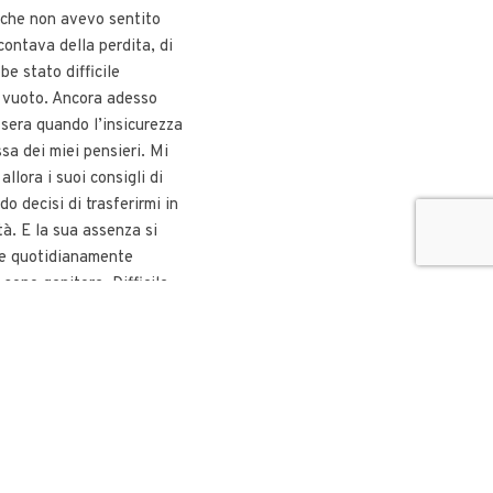
 che non avevo sentito
contava della perdita, di
e stato difficile
l vuoto. Ancora adesso
 sera quando l’insicurezza
sa dei miei pensieri. Mi
llora i suoi consigli di
o decisi di trasferirmi in
ttà. E la sua assenza si
e quotidianamente
sono genitore. Difficile
re la sua sofferenza, la
giorni in ospedale. Il mio
rive il dolore vissuto, che
vo ogni volta che un
uce mi trasporta a quella
imavera.”
e_icon=”yes”