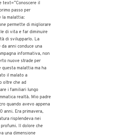
e text=”Conoscere il
 primo passo per
 la malattia:
one permette di migliorare
ile di vita e far diminuire
ità di svilupparlo. La
he da anni conduce una
campagna informativa, non
erto nuove strade per
e questa malattia ma ha
to il malato a
o oltre che ad
re i familiari lungo
mmatica realtà. Mio padre
ncro quando avevo appena
0 anni. Era primavera,
natura risplendeva nei
i profumi. Il dolore che
va una dimensione