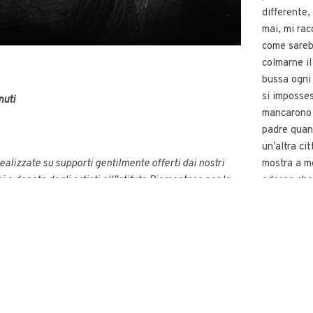
differente,
mai, mi rac
come sarebb
colmarne i
bussa ogni
si imposses
nuti
mancarono a
padre quand
un’altra ci
ealizzate su supporti gentilmente offerti dai nostri
mostra a m
i
e donate dagli artisti all’Istituto Piemontese per la
adesso che 
rappresenta
malattia, i 
lavoro desc
ancora pro
profumo o l
lontana pr
show_quot