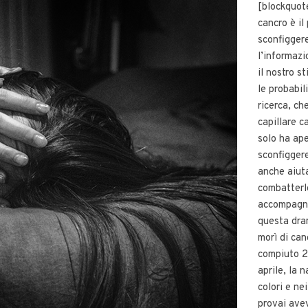
[blockquot
cancro è il
sconfiggere
l’informazi
il nostro st
le probabil
ricerca, c
capillare 
solo ha ap
sconfigger
anche aiuta
combatterl
accompagna
questa dra
morì di ca
compiuto 2
aprile, la 
colori e ne
provai ave