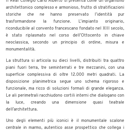
Il Real Collegio Carlo Alberto si presenta come un organismo
architettonico complesso e armonioso, frutto di stratificazioni
storiche che ne hanno preservato l’identità pur
trasformandone la funzione. L’impianto originario,
riconducibile al convento francescano fondato nel XIII secolo,
è stato riplasmato nel corso dell’Ottocento in chiave
neoclassica, secondo un principio di ordine, misura e
monumentalità.
La struttura si articola su dieci livelli, distribuiti tra quattro
piani fuori terra, tre seminterrati e tre mezzanini, con una
superficie complessiva di oltre 12.000 metri quadrati. La
disposizione planimetrica segue uno schema rigoroso e
funzionale, ma ricco di soluzioni formali di grande eleganza.
Le ali perimetrali racchiudono cortili interni che dialogano con
la luce, creando una dimensione quasi teatrale
dell’architettura.
Uno degli elementi più iconici è il monumentale scalone
centrale in marmo, autentico asse prospettico che collega i