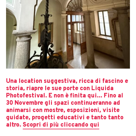
Una location suggestiva, ricca di fascino e
storia, riapre le sue porte con Liquida
Photofestival. E non è finita qui... Fino al
30 Novembre gli spazi continueranno ad
animarsi con mostre, esposizioni, visite
guidate, progetti educativi e tanto tanto
altro.
Scopri di più cliccando qui