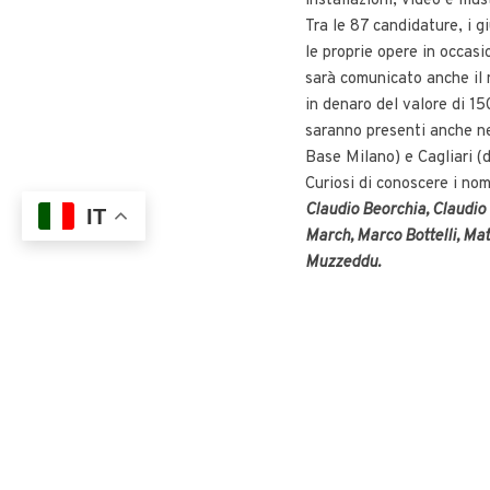
installazioni, video e illu
Tra le 87 candidature, i g
le proprie opere in occas
sarà comunicato anche il 
in denaro del valore di 15
saranno presenti anche ne
Base Milano) e Cagliari (d
Curiosi di conoscere i nom
Claudio Beorchia,
Claudio 
IT
March, Marco Bottelli, Ma
Muzzeddu.
Tra questi, i tre finalisti
primo premio sono:
Pietro Barone, Nazareno 
Complimenti a tutti!