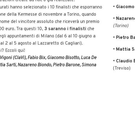
strazioni create ad hoc o già realizzate.
•
Giacomo
iurati hanno selezionato i 10 finalisti che esporranno
ione della Kermesse di novembre a Torino, quando
•
Nazaren
nome del vincitore assoluto che riceverà un premio
(Torino)
00 euro. Tra questi 10,
3 saranno i finalisti
che
gli appuntamenti di Milano (dal 6 al 10 giugno a
•
Pietro B
al 2 al 5 agosto al Lazzaretto di Cagliari).
•
Mattia S
i? Eccoli qui!
Vigoni (ClaVi), Fabio Bix, Giacomo Bisotto, Luca De
•
Claudio 
ttia Sarti, Nazareno Biondo, Pietro Barone, Simona
(Treviso)
•
Simona 
 che concorreranno alla possibilità di aggiudicarsi il
(Varese)
•
Luca De
Biondo e Giacomo Bisotto
•
Marco Bo
D’Arda (Pi
•
ClaVi
– L