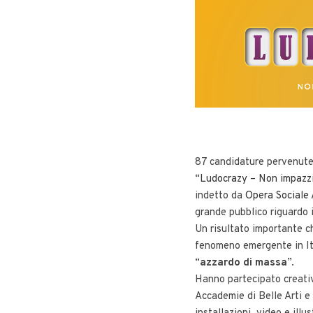
87 candidature pervenute d
“
Ludocrazy – Non impazzir
indetto da
Opera Sociale
grande pubblico riguardo i
Un risultato importante ch
fenomeno emergente in It
“
azzardo di massa
”.
Hanno partecipato creativ
Accademie di Belle Arti e 