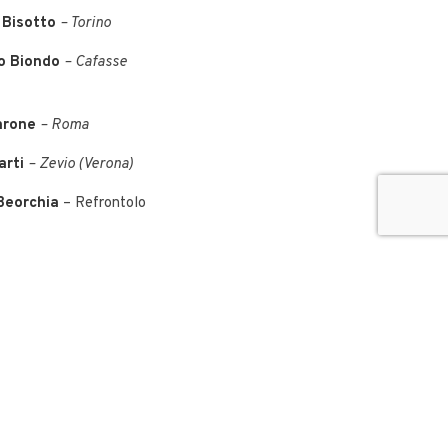
 Bisotto
– Torino
o Biondo
– Cafasse
arone
–
Roma
arti
–
Zevio (Verona)
Beorchia
–
Refrontolo
Muzzeddu
–
Gallarate
 March
– Torino
ttelli
–
Fiorenzuola
acenza)
issone (Monza e Brianza)