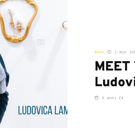
News
1 min le
MEET 
Ludov
6 anni fa