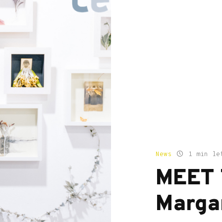
News
1 min le
MEET 
Marga