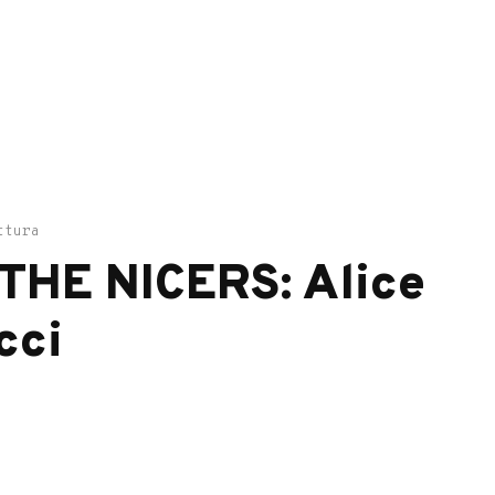
ttura
THE NICERS: Alice
cci