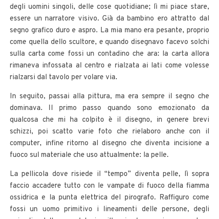
degli uomini singoli, delle cose quotidiane; lì mi piace stare,
essere un narratore visivo. Già da bambino ero attratto dal
segno grafico duro e aspro. La mia mano era pesante, proprio
come quella dello scultore, e quando disegnavo facevo solchi
sulla carta come fossi un contadino che ara: la carta allora
rimaneva infossata al centro e rialzata ai lati come volesse
rialzarsi dal tavolo per volare via.
In seguito, passai alla pittura, ma era sempre il segno che
dominava. Il primo passo quando sono emozionato da
qualcosa che mi ha colpito è il disegno, in genere brevi
schizzi, poi scatto varie foto che rielaboro anche con il
computer, infine ritorno al disegno che diventa incisione a
fuoco sul materiale che uso attualmente: la pelle.
La pellicola dove risiede il “tempo” diventa pelle, lì sopra
faccio accadere tutto con le vampate di fuoco della fiamma
ossidrica e la punta elettrica del pirografo. Raffiguro come
fossi un uomo primitivo i lineamenti delle persone, degli