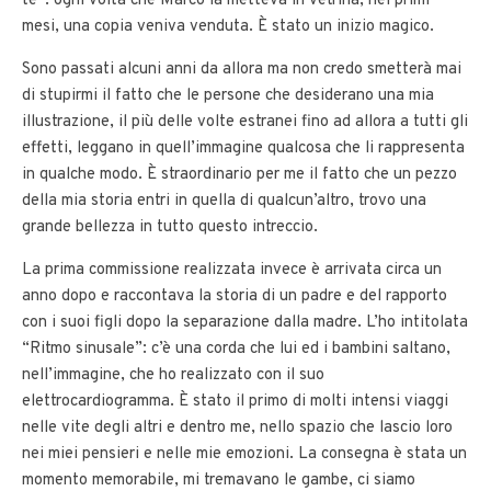
te”: ogni volta che Marco la metteva in vetrina, nei primi
mesi, una copia veniva venduta. È stato un inizio magico.
Sono passati alcuni anni da allora ma non credo smetterà mai
di stupirmi il fatto che le persone che desiderano una mia
illustrazione, il più delle volte estranei fino ad allora a tutti gli
effetti, leggano in quell’immagine qualcosa che li rappresenta
in qualche modo. È straordinario per me il fatto che un pezzo
della mia storia entri in quella di qualcun’altro, trovo una
grande bellezza in tutto questo intreccio.
La prima commissione realizzata invece è arrivata circa un
anno dopo e raccontava la storia di un padre e del rapporto
con i suoi figli dopo la separazione dalla madre. L’ho intitolata
“Ritmo sinusale”: c’è una corda che lui ed i bambini saltano,
nell’immagine, che ho realizzato con il suo
elettrocardiogramma. È stato il primo di molti intensi viaggi
nelle vite degli altri e dentro me, nello spazio che lascio loro
nei miei pensieri e nelle mie emozioni. La consegna è stata un
momento memorabile, mi tremavano le gambe, ci siamo