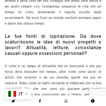
animali e delle cose del mio villaggio che ormai sono morte e
dei pochi rimasti vivi; ricompongo sequenze di vita che un
tempo ho visto, diventando il regista occulto degli
avvenimenti. Ne esce fuori un mondo western emiliano aspro
e dolce allo stesso tempo.
Le tue fonti di ispirazione. Da dove
scaturiscono le idee di nuovi progetti o
lavori? Attualità, letture, circostanze
casuali oppure ossessioni personali?
A volte è un lampo di attualità che mi emoziona e che per
forza devo bloccare nel tempo, altre volte sono lavori di
artisti che incontro e da cui assorbo quello che più mi
colpisce. Rubo come un ladro cercando di elaborare con la mia
sensibilità! Ora che non sono più giovane però seguo
IT
principalmente la mia ossessione per il tempo, per la sua
capacità di sgretolare le cose e di cambiarle. Entriamo così