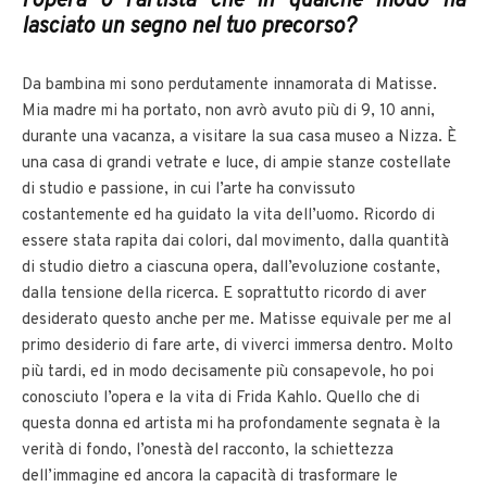
l’opera o l’artista che in qualche modo ha
lasciato un segno nel tuo precorso?
Da bambina mi sono perdutamente innamorata di Matisse.
Mia madre mi ha portato, non avrò avuto più di 9, 10 anni,
durante una vacanza, a visitare la sua casa museo a Nizza. È
una casa di grandi vetrate e luce, di ampie stanze costellate
di studio e passione, in cui l’arte ha convissuto
costantemente ed ha guidato la vita dell’uomo. Ricordo di
essere stata rapita dai colori, dal movimento, dalla quantità
di studio dietro a ciascuna opera, dall’evoluzione costante,
dalla tensione della ricerca. E soprattutto ricordo di aver
desiderato questo anche per me. Matisse equivale per me al
primo desiderio di fare arte, di viverci immersa dentro. Molto
più tardi, ed in modo decisamente più consapevole, ho poi
conosciuto l’opera e la vita di Frida Kahlo. Quello che di
questa donna ed artista mi ha profondamente segnata è la
verità di fondo, l’onestà del racconto, la schiettezza
dell’immagine ed ancora la capacità di trasformare le