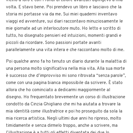
vicino a loro e con i fondi di colore avanzati dipingevo a mia
volta. E stavo bene. Poi prendevo un libro e lasciavo che la
storia mi portasse via da me. Sui miei quaderni inventavo
viaggi ed avventure, sui diari raccontavo minuziosamente le
mie giornate ad un interlocutore muto. Ho letto e scritto di
tutto, ho disegnato pensieri ed intuizioni, momenti grandi e
piccoli da ricordare. Sono passioni portate avanti
parallelamente una vita intera e che raccontano molto di me.
Poi qualche anno fa ho tenuto un diario durante la malattia di
una persona molto significativa nella mia vita. Alla sua morte
è successo che d’improvviso mi sono ritrovata “senza parole”,
come con una pagina bianca impossibile da scrivere. È stato
allora che ho cominciato a dedicarmi maggiormente al
disegno. Ho frequentato brevemente un corso di illustrazione
condotto da Cinzia Ghigliano che mi ha aiutata a trovare la
mia identità come illustratrice e poi ho proseguito da sola la
mia ricerca artistica. Negli ultimi due anni ho ripreso, molto
timidamente e senza dirmelo troppo, anche a scrivere, ma
l’illustrazione è a tutti gli effetti diventata dei due lo