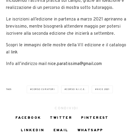
includendo l’attività pratica sul campo, grazie all’ideazione e
realizzazione di un percorso di mostra sotto tutoraggio.
Le iscrizioni all’edizione in partenza a marzo 2021 apriranno a
brevissimo, mentre bisognerà attendere maggio per potersi
iscrivere alla seconda edizione che inizierà a settembre.
Scopri le immagini delle mostre della VII edizione e il catalogo
al
link
Info all’indirizzo mail
nice.paratissima@gmail.com
TAGS
CORSO CURATORI
CORSO N.I.C.E.
NICE 2021
CONDIVIDI
FACEBOOK
TWITTER
PINTEREST
LINKEDIN
EMAIL
WHATSAPP