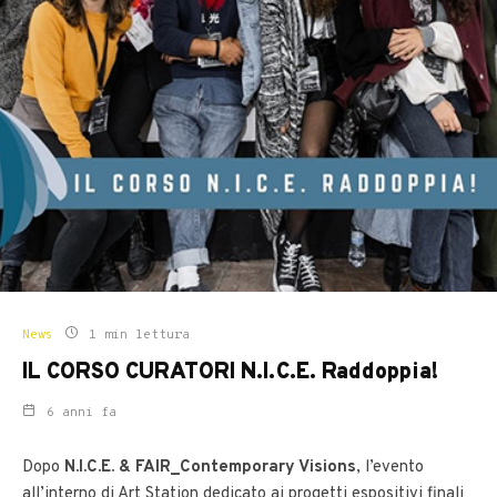
News
1 min lettura
IL CORSO CURATORI N.I.C.E. Raddoppia!
6 anni fa
Dopo
N.I.C.E. & FAIR_Contemporary Visions
, l’evento
all’interno di Art Station dedicato ai progetti espositivi finali