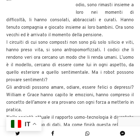
odio, sono rimasti insieme a
loro nei momenti di
difficoltà, li hanno consolati, abbracciati e curati. Hanno
tenuto compagnia e giocato insieme ai loro bambini. Ora sono
vecchi ed è arrivato il momento della pensione.
I circuiti di cui sono composti non sono più solo silicio e viti,
hanno preso vita, si sono antropomorfizzati. I codici che li
rendono veri ora cercano un modo che li renda umani. L’uomo
è il modello, cercano di essere come lui in ogni aspetto, da
quello esteriore a quello sentimentale. Ma i robot possono
provare sentimenti?
Gli androidi possono amare, odiare, essere felici o depressi?
William e Grace hanno capito le emozioni, hanno compreso il
concetto dell’amore e ora provano con ogni forza a metterlo in
pratica.
Nella società attuale il rapporto uomo-tecnologia è diventato
IT
un flusso continuo di dati. Ma come finirà questa relazione?
L’essere umano ha sempre avuto un rapporto strumentale con