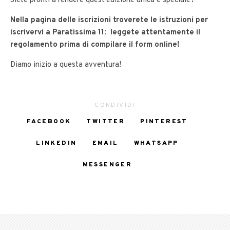
Siete pronti a rendere quest’edizione unica e speciale?
Nella pagina delle iscrizioni troverete le istruzioni per
iscrivervi a Paratissima 11
:
leggete attentamente il
regolamento prima di compilare il form online!
Diamo inizio a questa avventura!
CONDIVIDI
FACEBOOK
TWITTER
PINTEREST
LINKEDIN
EMAIL
WHATSAPP
MESSENGER