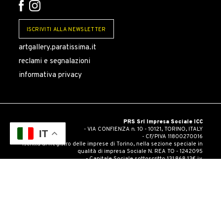
ISCRIVITI ALLA NEWSLETTER
artgallery.paratissima.it
reclami e segnalazioni
informativa privacy
PRS Srl Impresa Sociale ICC
- VIA CONFIENZA n. 10 - 10121, TORINO, ITALY
IT
- CF/PIVA 11800270016
- Iscritta al Registro delle imprese di Torino, nella sezione speciale in
qualità di impresa Sociale N. REA TO - 1242095
- Capitale Sociale sottoscritto 131.868,13€ i.v.
-
Amministrazione trasparente