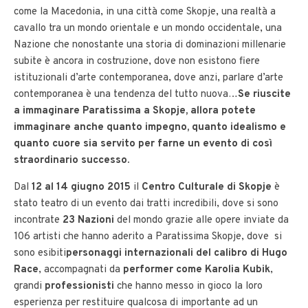
come la Macedonia, in una città come Skopje, una realtà a
cavallo tra un mondo orientale e un mondo occidentale, una
Nazione che nonostante una storia di dominazioni millenarie
subite è ancora in costruzione, dove non esistono fiere
istituzionali d’arte contemporanea, dove anzi, parlare d’arte
contemporanea è una tendenza del tutto nuova…
Se riuscite
a immaginare Paratissima a Skopje, allora potete
immaginare anche quanto impegno, quanto idealismo e
quanto cuore sia servito per farne un evento di così
straordinario successo.
Dal
12 al 14 giugno 2015
il
Centro Culturale di Skopje
è
stato teatro di un evento dai tratti incredibili, dove si sono
incontrate
23 Nazioni
del mondo grazie alle opere inviate da
106 artisti che hanno aderito a Paratissima Skopje, dove si
sono esibiti
personaggi internazionali del calibro di Hugo
Race
, accompagnati da
performer come Karolia Kubik
,
grandi
professionisti
che hanno messo in gioco la loro
esperienza per restituire qualcosa di importante ad un