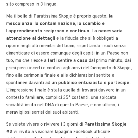
sito compreso in 3 lingue.
Ma il bello di Paratissima Skopje è proprio questo,
la
mescolanza, la contaminazione, lo scambio e
l’apprendimento reciproco e continuo. La necessaria
attenzione ai dettagli
e la fiducia che si è obbligati a
riporre negli altri membri del team, rispettando i ruoli senza
dimenticare di essere comunque degli ospiti in un Paese non
tuo, ma che riesce a farti sentire a
casa
dal primo minuto, dai
primi passi incerti e confusi agli arrivi dell’aeroporto di Skopje,
fino alla cerimonia finale e alle dichiarazioni sentite e
spontanee davanti ad
un pubblico entusiasta e partecipe
.
L’impressione finale è stata quella di trovarsi davvero in un
contesto familiare, complici 35° costanti, una spiccata
socialità insita nel DNA di questo Paese, e non ultimo, i
meravigliosi sorrisi dei suoi abitanti.
Se volete vivere o rivivere i 3 giorni di
Paratissima Skopje
#2
vi invito a visionare la
pagina Facebook ufficiale