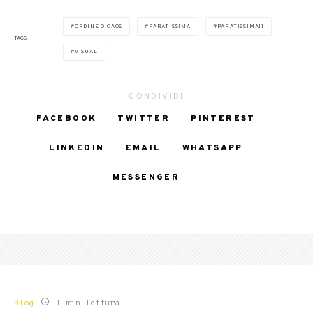
ORDINE O CAOS
PARATISSIMA
PARATISSIMA11
TAGS
VISUAL
CONDIVIDI
FACEBOOK
TWITTER
PINTEREST
LINKEDIN
EMAIL
WHATSAPP
MESSENGER
Blog
1 min lettura