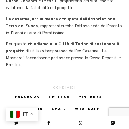
Cassa Depositi e Prestiti
, proprietaria del sito, che sta
valutando la fattibilità del progetto.
La caserma, attualmente occupata dall’Associazione
Terra del Fuoco
, rappresenterebbe l’ottava sede dell’evento
in 11 anni di vita di Paratissima.
Per questo
chiediamo alla Città di Torino di sostenere il
progetto
di utilizzo temporaneo dell’ex Caserma “La
Marmora” facendosene portavoce presso la Cassa Depositi e
Prestiti.
CONDIVIDI
FACEBOOK
TWITTER
PINTEREST
LINKEDIN
EMAIL
WHATSAPP
IT
MESSENGER