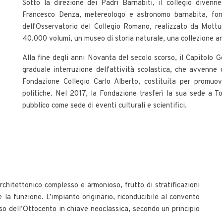
Sotto la direzione dei Padri Barnabiti, il collegio divenn
Francesco Denza, metereologo e astronomo barnabita, fon
dell'Osservatorio del Collegio Romano, realizzato da Mottur
40.000 volumi, un museo di storia naturale, una collezione arch
Alla fine degli anni Novanta del secolo scorso, il Capitolo G
graduale interruzione dell'attività scolastica, che avvenne 
Fondazione Collegio Carlo Alberto, costituita per promuov
politiche. Nel 2017, la Fondazione trasferì la sua sede a Tor
pubblico come sede di eventi culturali e scientifici.
chitettonico complesso e armonioso, frutto di stratificazioni
la funzione. L’impianto originario, riconducibile al convento
so dell’Ottocento in chiave neoclassica, secondo un principio