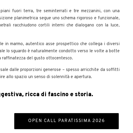
ro piani fuori terra, tre seminterrati e tre mezzanini, con una
osizione planimetrica segue uno schema rigoroso e funzionale,
etrali racchiudono cortili interni che dialogano con la luce,
le in marmo, autentico asse prospettico che collega i diversi
quale lo sguardo è naturalmente condotto verso le volte a botte
a raffinatezza del gusto ottocentesco.
 sale dalle proporzioni generose – spesso arricchite da soffitti
ire allo spazio un senso di solennità e apertura.
estiva, ricca di fascino e storia.
OPEN CALL PARATISSIMA 2026