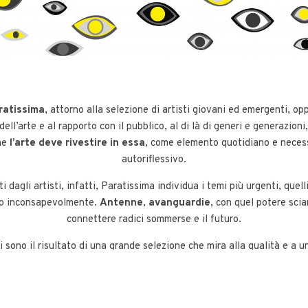
aratissima
, attorno alla selezione di artisti giovani ed emergenti, o
ll’arte e al rapporto con il pubblico, al di là di generi e generazioni
he
l’arte deve rivestire in essa
, come elemento quotidiano e necess
autoriflessivo.
i dagli artisti, infatti, Paratissima individua i temi più urgenti, quelli 
so inconsapevolmente.
Antenne
,
avanguardie
, con quel potere scia
connettere radici sommerse e il futuro.
i sono il risultato di una grande selezione che mira alla qualità e a 
mento sono il frutto di una collaborazione curatoriale tra artisti e dire