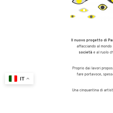
Il nuovo progetto di P
affacciando al mondo de
società
e al ruolo c
Proprio dai lavori propost
fare portavoce, spes
IT
Una cinquantina di artist
il loro allesti