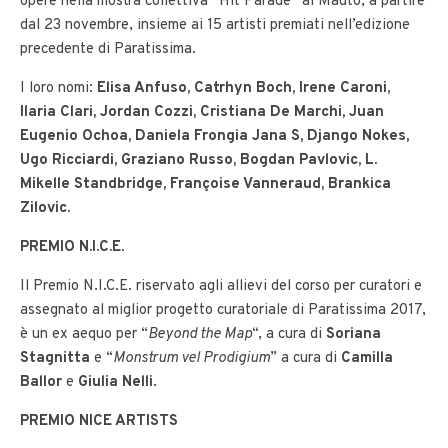
opere nella mostra collettiva “Hit Parade” al Mauto, a partire
dal 23 novembre, insieme ai 15 artisti premiati nell’edizione
precedente di Paratissima.
I loro nomi:
Elisa Anfuso, Catrhyn Boch, Irene Caroni,
Ilaria Clari, Jordan Cozzi, Cristiana De Marchi, Juan
Eugenio Ochoa, Daniela Frongia Jana S, Django Nokes,
Ugo Ricciardi, Graziano Russo, Bogdan Pavlovic, L.
Mikelle Standbridge, Françoise Vanneraud, Brankica
Zilovic.
PREMIO N.I.C.E.
Il Premio N.I.C.E. riservato agli allievi del corso per curatori e
assegnato al miglior progetto curatoriale di Paratissima 2017,
è un ex aequo per “
Beyond the Map
“, a cura di
Soriana
Stagnitta
e “
Monstrum vel Prodigium
” a cura di
Camilla
Ballor
e
Giulia Nelli
.
PREMIO NICE ARTISTS