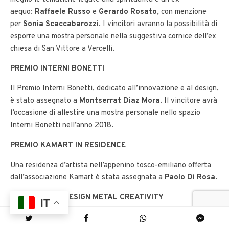
aequo:
Raffaele Russo
e
Gerardo Rosato
, con menzione
per
Sonia Scaccabarozzi
. I vincitori avranno la possibilità di
esporre una mostra personale nella suggestiva cornice dell’ex
chiesa di San Vittore a Vercelli.
PREMIO INTERNI BONETTI
Il Premio Interni Bonetti, dedicato all’innovazione e al design,
è stato assegnato a
Montserrat Diaz Mora
. Il vincitore avrà
l’occasione di allestire una mostra personale nello spazio
Interni Bonetti nell’anno 2018.
PREMIO KAMART IN RESIDENCE
Una residenza d’artista nell’appenino tosco-emiliano offerta
dall’associazione Kamart è stata assegnata a
Paolo Di Rosa
.
PREMIO VIBEL DESIGN METAL CREATIVITY
IT
Il vincitore,
Giorio Design,
avrà l’opportunità di realizzare