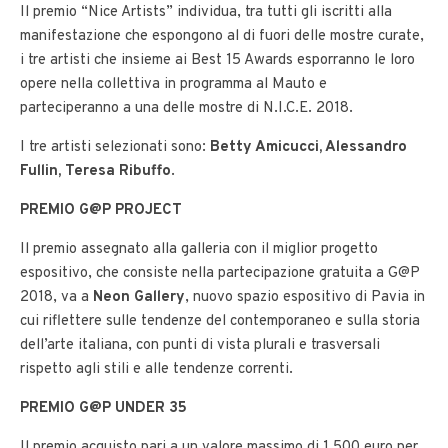
Il premio “Nice Artists” individua, tra tutti gli iscritti alla
manifestazione che espongono al di fuori delle mostre curate,
i tre artisti che insieme ai Best 15 Awards esporranno le loro
opere nella collettiva in programma al Mauto e
parteciperanno a una delle mostre di N.I.C.E. 2018.
I tre artisti selezionati sono:
Betty Amicucci, Alessandro
Fullin, Teresa Ribuffo
.
PREMIO G@P PROJECT
Il premio assegnato alla galleria con il miglior progetto
espositivo, che consiste nella partecipazione gratuita a G@P
2018, va a
Neon Gallery
, nuovo spazio espositivo di Pavia in
cui riflettere sulle tendenze del contemporaneo e sulla storia
dell’arte italiana, con punti di vista plurali e trasversali
rispetto agli stili e alle tendenze correnti.
PREMIO G@P UNDER 35
Il premio acquisto pari a un valore massimo di 1.500 euro per