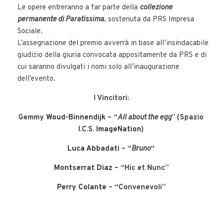
Le opere entreranno a far parte della
collezione
permanente di Paratissima
, sostenuta da PRS Impresa
Sociale.
L’assegnazione del premio avverrà in base all’insindacabile
giudizio della giuria convocata appositamente da PRS e di
cui saranno divulgati i nomi solo all’inaugurazione
dell’evento.
I Vincitori:
Gemmy
Woud-Binnendijk
– “
All about the egg
” (Spazio
I.C.S.
ImageNation
)
Luca Abbadati
– “
Bruno
“
Montserrat Diaz
– “Hic et Nunc”
Perry Colante
– “Convenevoli”