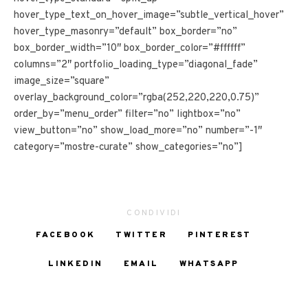
hover_type_text_on_hover_image=”subtle_vertical_hover”
hover_type_masonry=”default” box_border=”no”
box_border_width=”10″ box_border_color=”#ffffff”
columns=”2″ portfolio_loading_type=”diagonal_fade”
image_size=”square”
overlay_background_color=”rgba(252,220,220,0.75)”
order_by=”menu_order” filter=”no” lightbox=”no”
view_button=”no” show_load_more=”no” number=”-1″
category=”mostre-curate” show_categories=”no”]
CONDIVIDI
FACEBOOK
TWITTER
PINTEREST
LINKEDIN
EMAIL
WHATSAPP