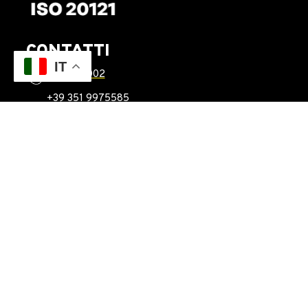
CONTATTI
IT
011 0162002
+39 351 9975585
info@paratissima.it
Officine S
Corso Mortara 24
10149 Torino
CONNECT
ISCRIVITI ALLA NEWSLETTER
artgallery.paratissima.it