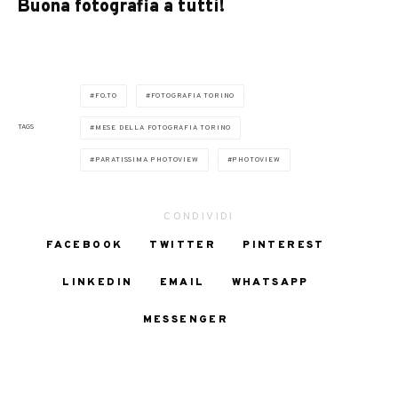
Buona fotografia a tutti!
FO.TO
FOTOGRAFIA TORINO
TAGS
MESE DELLA FOTOGRAFIA TORINO
PARATISSIMA PHOTOVIEW
PHOTOVIEW
CONDIVIDI
FACEBOOK
TWITTER
PINTEREST
LINKEDIN
EMAIL
WHATSAPP
MESSENGER