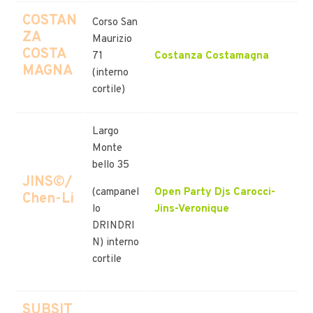
COSTAN
Corso San
ZA
Maurizio
COSTA
71
Costanza Costamagna
MAGNA
(interno
cortile)
Largo
Monte
bello 35
JINS©/
(campanel
Open Party Djs Carocci-
Chen-Li
lo
Jins-Veronique
DRINDRI
N) interno
cortile
SUBSIT