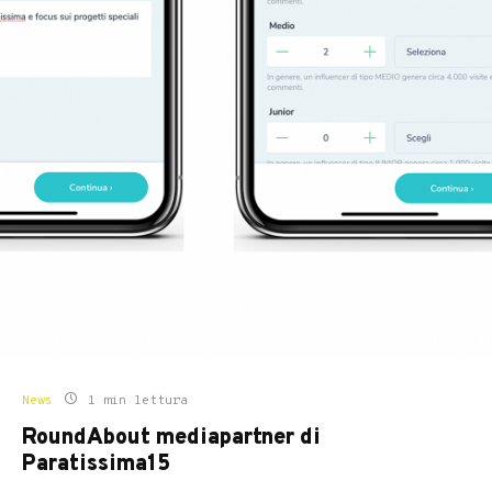
News
1 min lettura
RoundAbout mediapartner di
Paratissima15