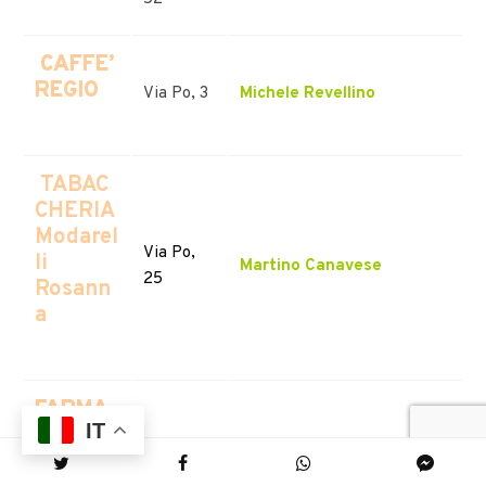
CAFFE’
REGIO
Via Po, 3
Michele Revellino
TABAC
CHERIA
Modarel
Via Po,
li
Martino Canavese
25
Rosann
a
FARMA
IT
CIA
DEGLI
Via Po, 31
Ylenia Viola