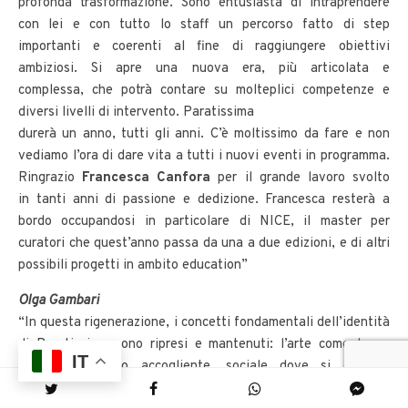
profonda trasformazione. Sono entusiasta di intraprendere
con lei e con tutto lo staff un percorso fatto di step
importanti e coerenti al fine di raggiungere obiettivi
ambiziosi. Si apre una nuova era, più articolata e
complessa, che potrà contare su molteplici competenze e
diversi livelli di intervento. Paratissima
durerà un anno, tutti gli anni. C’è moltissimo da fare e non
vediamo l’ora di dare vita a tutti i nuovi eventi in programma.
Ringrazio
Francesca Canfora
per il grande lavoro svolto
in tanti anni di passione e dedizione. Francesca resterà a
bordo occupandosi in particolare di NICE, il master per
curatori che quest’anno passa da una a due edizioni, e di altri
possibili progetti in ambito education”
Olga Gambari
“In questa rigenerazione, i concetti fondamentali dell’identità
di Paratissima sono ripresi e mantenuti: l’arte come luogo
IT
condiviso, spazio accogliente, sociale dove si è tutti
cittadini, con un’energia benefica del rapporto e dello