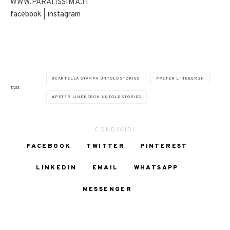
WWW.PARATISSIMA.IT
facebook
|
instagram
CARTELLA STAMPA UNTOLD STORIES
PETER LINDBERGH
TAGS
PETER LINDBERGH UNTOLD STORIES
CONDIVIDI
FACEBOOK
TWITTER
PINTEREST
LINKEDIN
EMAIL
WHATSAPP
MESSENGER