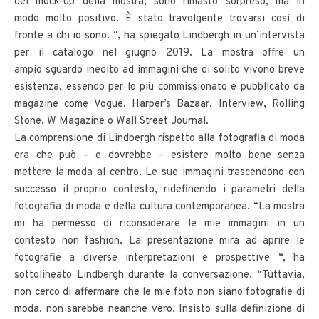
del mock-up della mostra, sono rimasto sorpreso, ma in
modo molto positivo. È stato travolgente trovarsi così di
fronte a chi io sono. “, ha spiegato Lindbergh in un’intervista
per il catalogo nel giugno 2019. La mostra offre un
ampio sguardo inedito ad immagini che di solito vivono breve
esistenza, essendo per lo più commissionato e pubblicato da
magazine come Vogue, Harper’s Bazaar, Interview, Rolling
Stone, W Magazine o Wall Street Journal.
La comprensione di Lindbergh rispetto alla fotografia di moda
era che può – e dovrebbe – esistere molto bene senza
mettere la moda al centro. Le sue immagini trascendono con
successo il proprio contesto, ridefinendo i parametri della
fotografia di moda e della cultura contemporanea. “La mostra
mi ha permesso di riconsiderare le mie immagini in un
contesto non fashion. La presentazione mira ad aprire le
fotografie a diverse interpretazioni e prospettive “, ha
sottolineato Lindbergh durante la conversazione. “Tuttavia,
non cerco di affermare che le mie foto non siano fotografie di
moda, non sarebbe neanche vero. Insisto sulla definizione di