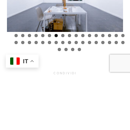
Previ
Next
ous
IT
CONDIVIDI
FACEBOOK
TWITTER
PINTEREST
LINKEDIN
EMAIL
WHATSAPP