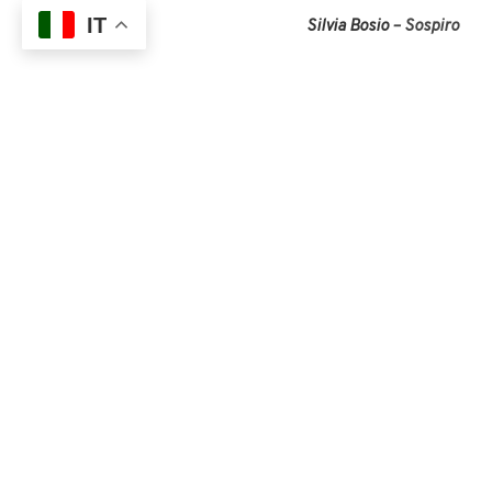
IT
Silvia Bosio
– Sospiro
Tutte le opere sono state r
Partner
Flying Tiger
e
Tonk
Ricerca sul Cancro.
SCOPRI TU