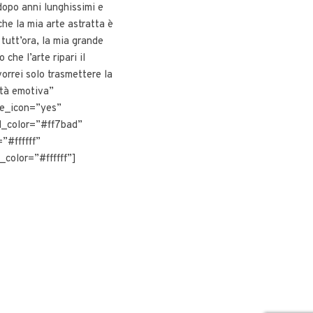
dopo anni lunghissimi e
nche la mia arte astratta è
 tutt’ora, la mia grande
 che l’arte ripari il
vorrei solo trasmettere la
ità emotiva”
e_icon=”yes”
d_color=”#ff7bad”
”#ffffff”
_color=”#ffffff”]