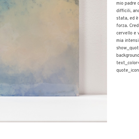
mio padre 
difficili, a
stata, ed è
forza. Credo
cervello e 
mia intens
show_quot
backgroun
text_color=
quote_icon