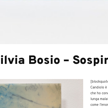
ilvia Bosio – Sospi
[blockquot
Candiolo è 
che ho con
lunga malat
come l’eno