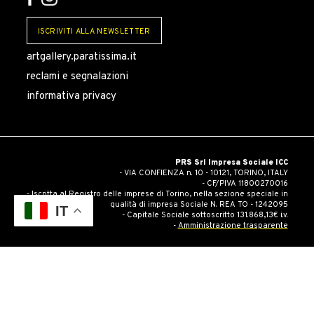
ISCRIVITI ALLA NEWSLETTER
artgallery.paratissima.it
reclami e segnalazioni
informativa privacy
PRS Srl Impresa Sociale ICC
- VIA CONFIENZA n. 10 - 10121, TORINO, ITALY
- CF/PIVA 11800270016
- Iscritta al Registro delle imprese di Torino, nella sezione speciale in
qualità di impresa Sociale N. REA TO - 1242095
IT
- Capitale Sociale sottoscritto 131.868,13€ i.v.
-
Amministrazione trasparente