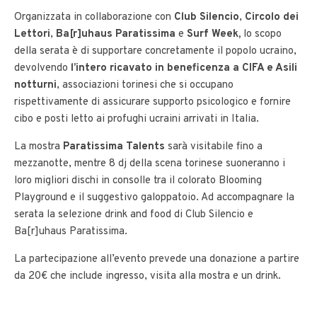
Organizzata in collaborazione con
Club Silencio
,
Circolo dei
Lettori
,
Ba[r]uhaus Paratissima
e
Surf Week,
lo scopo
della serata è di supportare concretamente il popolo ucraino,
devolvendo
l’intero ricavato in beneficenza a CIFA e Asili
notturni
, associazioni torinesi che si occupano
rispettivamente di assicurare supporto psicologico e fornire
cibo e posti letto ai profughi ucraini arrivati in Italia.
La mostra
Paratissima Talents
sarà visitabile fino a
mezzanotte, mentre 8 dj della scena torinese suoneranno i
loro migliori dischi in consolle tra il colorato Blooming
Playground e il suggestivo galoppatoio. Ad accompagnare la
serata la selezione drink and food di Club Silencio e
Ba[r]uhaus Paratissima.
La partecipazione all’evento prevede una donazione a partire
da 20€ che include ingresso, visita alla mostra e un drink.