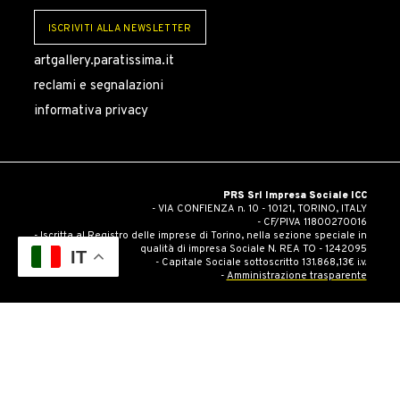
ISCRIVITI ALLA NEWSLETTER
artgallery.paratissima.it
reclami e segnalazioni
informativa privacy
PRS Srl Impresa Sociale ICC
- VIA CONFIENZA n. 10 - 10121, TORINO, ITALY
- CF/PIVA 11800270016
- Iscritta al Registro delle imprese di Torino, nella sezione speciale in
qualità di impresa Sociale N. REA TO - 1242095
IT
- Capitale Sociale sottoscritto 131.868,13€ i.v.
-
Amministrazione trasparente