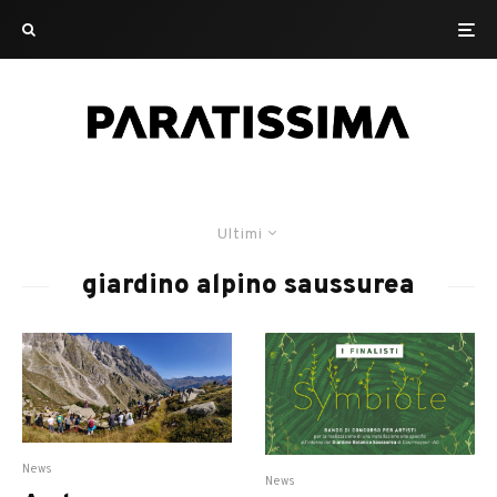
Ultimi
giardino alpino saussurea
News
News