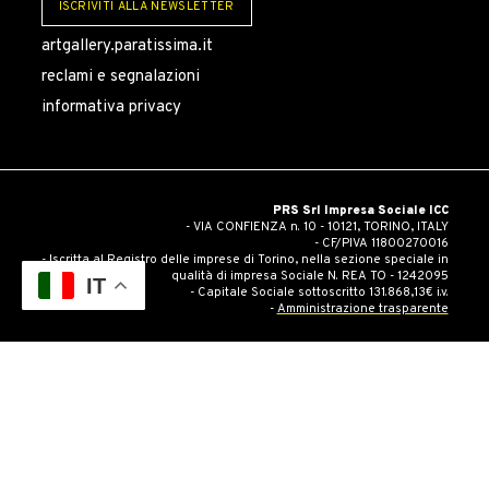
ISCRIVITI ALLA NEWSLETTER
artgallery.paratissima.it
reclami e segnalazioni
informativa privacy
PRS Srl Impresa Sociale ICC
- VIA CONFIENZA n. 10 - 10121, TORINO, ITALY
- CF/PIVA 11800270016
- Iscritta al Registro delle imprese di Torino, nella sezione speciale in
qualità di impresa Sociale N. REA TO - 1242095
IT
- Capitale Sociale sottoscritto 131.868,13€ i.v.
-
Amministrazione trasparente