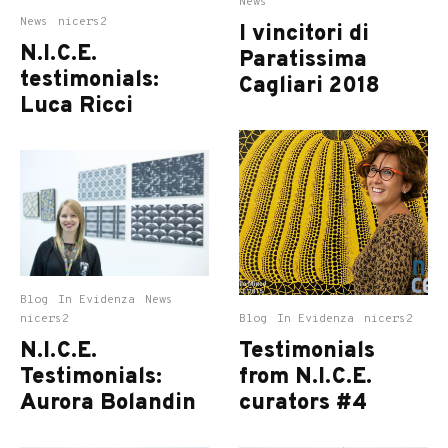
News
News
nicers2
I vincitori di
N.I.C.E.
Paratissima
testimonials:
Cagliari 2018
Luca Ricci
Blog
In Evidenza
News
nicers2
Blog
In Evidenza
nicers2
N.I.C.E.
Testimonials
Testimonials:
from N.I.C.E.
Aurora Bolandin
curators #4