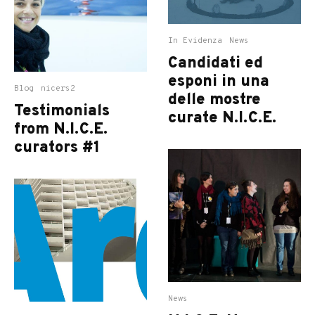
In Evidenza
News
Candidati ed
esponi in una
Blog
nicers2
delle mostre
Testimonials
curate N.I.C.E.
from N.I.C.E.
curators #1
News