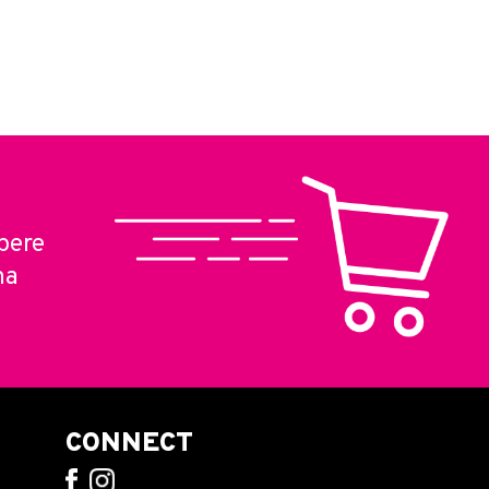
pere
ma
CONNECT