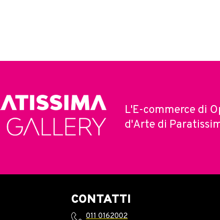
L'E-commerce di O
d'Arte di Paratissi
CONTATTI
011 0162002