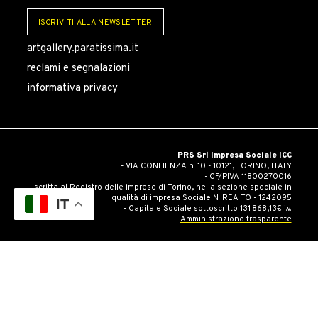
ISCRIVITI ALLA NEWSLETTER
artgallery.paratissima.it
reclami e segnalazioni
informativa privacy
PRS Srl Impresa Sociale ICC
- VIA CONFIENZA n. 10 - 10121, TORINO, ITALY
- CF/PIVA 11800270016
- Iscritta al Registro delle imprese di Torino, nella sezione speciale in
qualità di impresa Sociale N. REA TO - 1242095
IT
- Capitale Sociale sottoscritto 131.868,13€ i.v.
-
Amministrazione trasparente