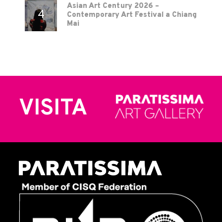
Asian Art Century 2026 –
Contemporary Art Festival a Chiang
Mai
VISITA