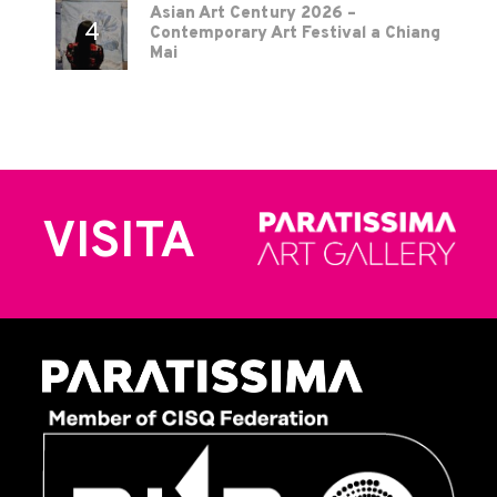
Asian Art Century 2026 –
Contemporary Art Festival a Chiang
Mai
VISITA