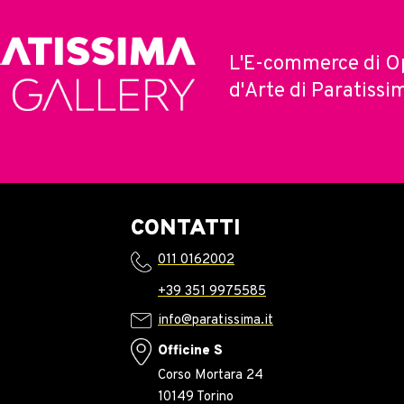
L'E-commerce di O
d'Arte di Paratissi
CONTATTI
011 0162002
+39 351 9975585
info@paratissima.it
Officine S
Corso Mortara 24
10149 Torino