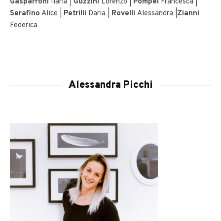
Gasparroni
Ilaria |
Guzzini
Lorenzo |
Pompei
Francesca |
Serafino
Alice |
Petrilli
Daria |
Rovelli
Alessandra |
Zianni
Federica
Alessandra Picchi