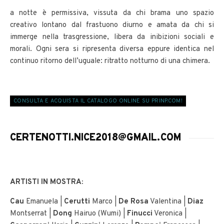
a notte è permissiva, vissuta da chi brama uno spazio
creativo lontano dal frastuono diurno e amata da chi si
immerge nella trasgressione, libera da inibizioni sociali e
morali. Ogni sera si ripresenta diversa eppure identica nel
continuo ritorno dell’uguale: ritratto notturno di una chimera.
CONSULTA E ACQUISTA IL CATALOGO ONLINE SU PRINP.COM!
CERTENOTTI.NICE2018@GMAIL.COM
ARTISTI IN MOSTRA:
Cau
Emanuela |
Cerutti
Marco |
De Rosa
Valentina |
Diaz
Montserrat |
Dong
Hairuo (Wumi) |
Finucci
Veronica |