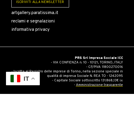
ISCRIVITI ALLA NEWSLETTER
artgallery.paratissima.it
reclami e segnalazioni
informativa privacy
PRS Srl Impresa Sociale ICC
- VIA CONFIENZA n. 10 - 10121, TORINO, ITALY
- CF/PIVA 11800270016
- Iscritta al Registro delle imprese di Torino, nella sezione speciale in
qualità di impresa Sociale N. REA TO - 1242095
IT
- Capitale Sociale sottoscritto 131.868,13€ i.v.
-
Amministrazione trasparente