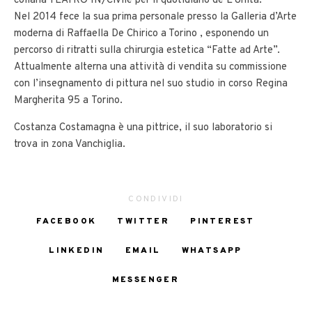
collana TEATRO IN/Civile per il quotidiano de L’Unità.
Nel 2014 fece la sua prima personale presso la Galleria d’Arte
moderna di Raffaella De Chirico a Torino , esponendo un
percorso di ritratti sulla chirurgia estetica “Fatte ad Arte”.
Attualmente alterna una attività di vendita su commissione
con l’insegnamento di pittura nel suo studio in corso Regina
Margherita 95 a Torino.
Costanza Costamagna è una pittrice, il suo laboratorio si
trova in zona Vanchiglia.
CONDIVIDI
FACEBOOK
TWITTER
PINTEREST
LINKEDIN
EMAIL
WHATSAPP
MESSENGER