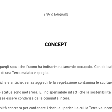
(1979, Belgium)
CONCEPT
quegli spazi che l’uomo ha indiscriminatamente occupato. Con delicat
 di una Terra malata e spoglia.
iche e antiche: senza aggredirle la vegetazione contamina le sculture
le statue sono metafora. E’ indispensabile infatti che la sostenibilità
ossa essere condivisa dalla comunità intera.
à concreta per contenere i rischi e i pericoli a cui la Terra va incont