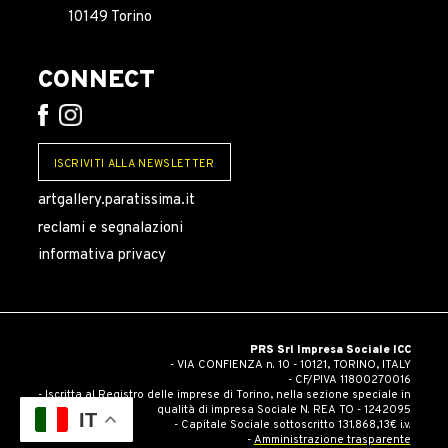
10149 Torino
CONNECT
ISCRIVITI ALLA NEWSLETTER
artgallery.paratissima.it
reclami e segnalazioni
informativa privacy
PRS Srl Impresa Sociale ICC
- VIA CONFIENZA n. 10 - 10121, TORINO, ITALY
- CF/PIVA 11800270016
- Iscritta al Registro delle imprese di Torino, nella sezione speciale in
qualità di impresa Sociale N. REA TO - 1242095
IT
- Capitale Sociale sottoscritto 131.868,13€ i.v.
-
Amministrazione trasparente