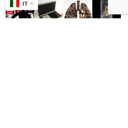
IT
CONDIVIDI
FACEBOOK
TWITTER
PINTEREST
LINKEDIN
EMAIL
WHATSAPP