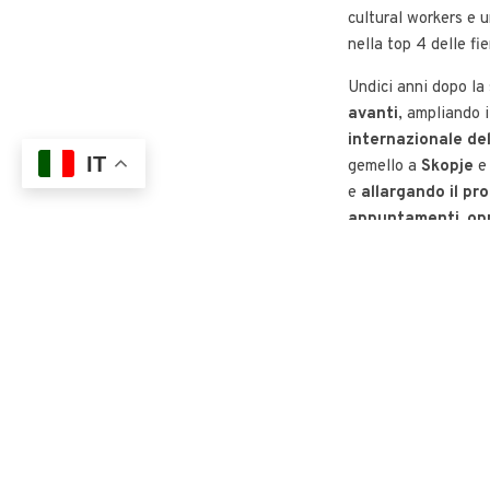
cultural workers e 
nella top 4 delle fie
Undici anni dopo la
avanti
, ampliando i
internazionale de
IT
gemello a
Skopje
e 
e
allargando il pr
appuntamenti, opp
andare oltre i 5 gio
Dove spingersi più i
traguardo, se non olt
arrivare alle stelle?
Per la dodicesima e
accompagnarvi a c
12
sono i mesi in un
ore antimeridiane 
per compiere il giro