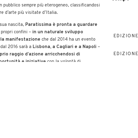
un pubblico sempre più eterogeneo, classificandosi
re d’arte più visitate d’Italia.
 sua nascita,
Paratissima è pronta a guardare
 propri confini –
in un naturale sviluppo
EDIZIONE
lla manifestazione
che dal 2014 ha un evento
dal 2016 sarà a
Lisbona, a Cagliari e a Napoli
–
EDIZIONE
oprio raggio d’azione arricchendosi di
ortunità e iniziative
con la volontà di
rni della kermesse di novembre.
PAR
OV
n là, per festeggiare il nostro dodicesimo
re il cielo per toccare il più grande dei sogni:
dizione Paratissima vi prenderà per mano per
ompiere
un viaggio tra le stelle.
 anno solare,
12
sono i segni zodiacali,
12
sono le
e pomeridiane,
12
sono gli anni che impiega Giove
 dello zodiaco,
12
sono le lunazioni complete in un