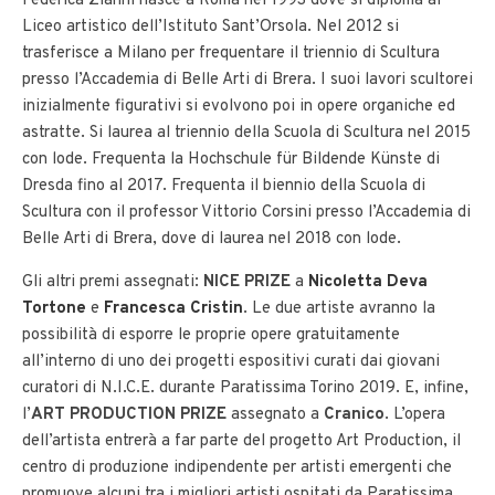
Federica Zianni nasce a Roma nel 1993 dove si diploma al
Liceo artistico dell’Istituto Sant’Orsola. Nel 2012 si
trasferisce a Milano per frequentare il triennio di Scultura
presso l’Accademia di Belle Arti di Brera. I suoi lavori scultorei
inizialmente figurativi si evolvono poi in opere organiche ed
astratte. Si laurea al triennio della Scuola di Scultura nel 2015
con lode. Frequenta la Hochschule für Bildende Künste di
Dresda fino al 2017. Frequenta il biennio della Scuola di
Scultura con il professor Vittorio Corsini presso l’Accademia di
Belle Arti di Brera, dove di laurea nel 2018 con lode.
Gli altri premi assegnati:
NICE PRIZE
a
Nicoletta Deva
Tortone
e
Francesca Cristin
. Le due artiste avranno la
possibilità di esporre le proprie opere gratuitamente
all’interno di uno dei progetti espositivi curati dai giovani
curatori di N.I.C.E. durante Paratissima Torino 2019. E, infine,
l’
ART PRODUCTION PRIZE
assegnato a
Cranico
. L’opera
dell’artista entrerà a far parte del progetto Art Production, il
centro di produzione indipendente per artisti emergenti che
promuove alcuni tra i migliori artisti ospitati da Paratissima