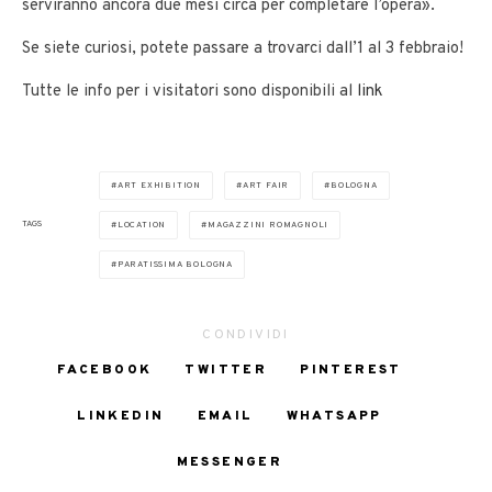
serviranno ancora due mesi circa per completare l’opera».
Se siete curiosi, potete passare a trovarci dall’1 al 3 febbraio!
Tutte le info per i visitatori sono disponibili al
link
ART EXHIBITION
ART FAIR
BOLOGNA
TAGS
LOCATION
MAGAZZINI ROMAGNOLI
PARATISSIMA BOLOGNA
CONDIVIDI
FACEBOOK
TWITTER
PINTEREST
LINKEDIN
EMAIL
WHATSAPP
MESSENGER