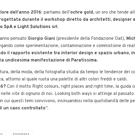
olore dell’anno 2016
: parliamo dell’
ochre gold
, un oro che tende al
rogettata durante il workshop diretto da architetti, designer 
o SpA
e
Light Solutions srl
.
 hanno pensato
Giorgio Giani
(presidente della Fondazione Oat),
Mic
iegando come sperimentazione, contaminazione e commistione di realt
o il rapporto esistente tra interior design e spazio urbano, i
esta undicesima manifestazione di Paratissima
.
ttura, della moda, della fotografia studia da tempo le tendenze del c
 attorno al quale ruota una palette di altri colori freddi e caldi.
16?
Con il motto Right colours, right places and right time, la guida
 nelle vite di ognuno di noi. Looking both ways si attinge al passato e 
n cui questi temi convivono, insinuandosi nella quotidianità delle p
i un caos controllato”.
A11
TENDENZE