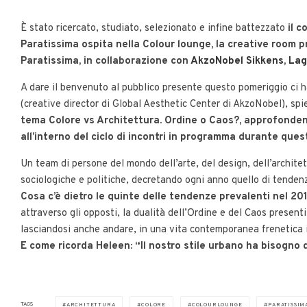
È stato ricercato, studiato, selezionato e infine battezzato
il c
Paratissima ospita nella Colour lounge, la creative room p
Paratissima, in collaborazione con
AkzoNobel Sikkens
,
Lag
A dare il benvenuto al pubblico presente questo pomeriggio ci
(creative director di Global Aesthetic Center di AkzoNobel), sp
tema Colore vs Architettura. Ordine o Caos?, approfondend
all’interno del ciclo di incontri in programma durante qu
Un team di persone del mondo dell’arte, del design, dell’archite
sociologiche e politiche, decretando ogni anno quello di tendenza,
Cosa c’è dietro le quinte delle tendenze prevalenti nel 20
attraverso gli opposti, la dualità dell’Ordine e del Caos presenti
lasciandosi anche andare, in una vita contemporanea frenetica i
E come ricorda Heleen: “Il nostro stile urbano ha bisogno d
TAGS
ARCHITETTURA
COLORE
COLOURLOUNGE
PARATISSIM