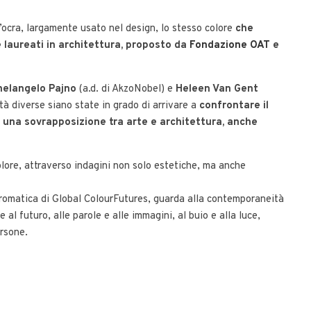
l’ocra, largamente usato nel design, lo stesso colore
che
e laureati in architettura, proposto da
Fondazione OAT
e
helangelo Pajno
(a.d. di AkzoNobel) e
Heleen Van Gent
à diverse siano state in grado di arrivare a
confrontare il
n una sovrapposizione tra arte e architettura, anche
olore, attraverso indagini non solo estetiche, ma anche
 cromatica di Global ColourFutures, guarda alla contemporaneità
al futuro, alle parole e alle immagini, al buio e alla luce,
ersone.