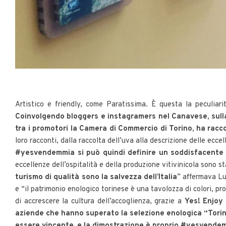
Artistico e friendly, come Paratissima. È questa la peculiari
Coinvolgendo bloggers e instagramers nel Canavese, sulla Co
tra i promotori la Camera di Commercio di Torino, ha rac
loro racconti, dalla raccolta dell’uva alla descrizione delle ecce
#yesvendemmia si può quindi definire un soddisfacente p
eccellenze dell’ospitalità e della produzione vitivinicola sono st
turismo di qualità sono la salvezza dell’Italia
” affermava Lui
e “il patrimonio enologico torinese è una tavolozza di colori, p
di accrescere la cultura dell’accoglienza, grazie a
Yes! Enjoy
aziende che hanno superato la selezione enologica “Torino
essere vincente, e la dimostrazione è proprio #yesvende