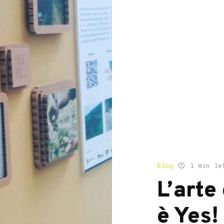
Blog
1 min le
L’art
è Yes!