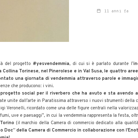
11 anni fa
tà del progetto
#yesvendemmia
, di cui si è parlato durante l’
i
llina Torinese, nel Pinerolese e in Val Susa, le quattro aree v
contato una giornata di vendemmia attraverso parole e immagi
llenze che producono: i vini.
rogetto social per il riverbero che ha avuto e sta avendo a
ate unite dall’arte in Paratissima attraverso i nuovi strumenti della c
gi Veronelli, ricordato come una delle figure centrali nella valorizz
rofumi, uve e paesaggi”, in cui la vendemmia rappresenta la festa, olt
 Torino
(il marchio della Camera di commercio dedicato alla qualità
 Doc” della Camera di Commercio in collaborazione con l’Enotec
mmia!